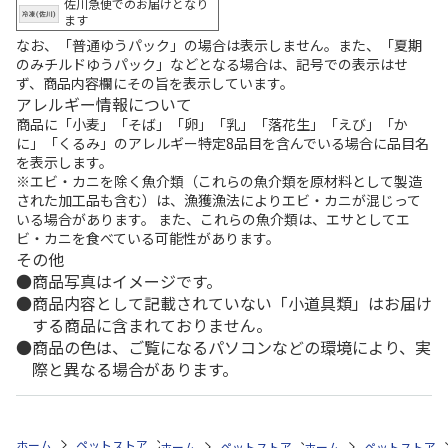
佐川急便でのお届けとなり
ます
なお、「普通ゆうパック」の場合は表示しません。また、「夏期
のみチルドゆうパック」などとなる場合は、記号での表示はせ
ず、商品内容欄にその旨を表示しています。
アレルギー情報について
商品に「小麦」「そば」「卵」「乳」「落花生」「えび」「か
に」「くるみ」のアレルギー特定8品目を含んでいる場合に品目名
を表示します。
※エビ・カニを除く魚介類（これらの魚介類を原材料として製造
された加工品も含む）は、漁獲漁法によりエビ・カニが混じって
いる場合があります。 また、これらの魚介類は、エサとしてエ
ビ・カニを食べている可能性があります。
その他
商品写真はイメージです。
商品内容として記載されていない「小道具類」はお届け
する商品に含まれておりません。
商品の色は、ご覧になるパソコンなどの環境により、実
際と異なる場合があります。
ホーム
ペットストア
フード
フード（小動物用）
リス
おてて
ホーム
ペットストア
ホーム
フード
ペットストア
フード（小動