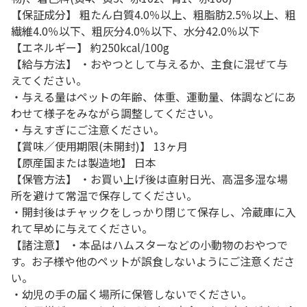
【保証成分】 粗たん白質4.0％以上、粗脂肪2.5％以上、粗
繊維4.0％以下、粗灰分4.0％以下、水分42.0％以下
【エネルギー】 約250kcal/100g
【給与方法】 ・おやつとして与えるか、主食に混ぜて与
えてください。
・与える量はペットの年齢、体重、運動量、体調などにあ
わせて様子をみながら調整してください。
・与えすぎにご注意ください。
【賞味／使用期限(未開封)】 13ヶ月
【原産国または製造地】 日本
【保管方法】 ・お買い上げ後は直射日光、高温多湿な場
所を避けて常温で保存してください。
・開封後はチャックをしっかり閉じて保存し、冷蔵庫に入
れて早めに与えてください。
【諸注意】 ・本品はハムスターなどの小動物のおやつで
す。お子様や他のペットが誤食しないようにご注意くださ
い。
・幼児の手の届く場所に保管しないでください。