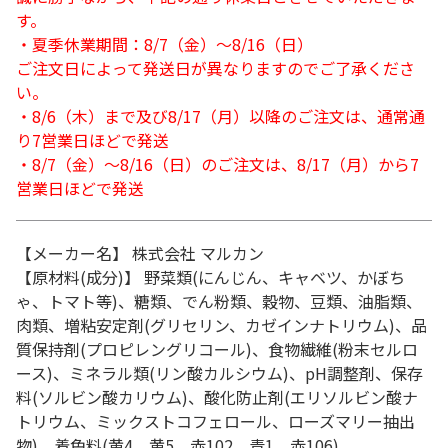
す。
・夏季休業期間：8/7（金）～8/16（日）
ご注文日によって発送日が異なりますのでご了承くださ
い。
・8/6（木）まで及び8/17（月）以降のご注文は、通常通
り7営業日ほどで発送
・8/7（金）～8/16（日）のご注文は、8/17（月）から7
営業日ほどで発送
【メーカー名】 株式会社 マルカン
【原材料(成分)】 野菜類(にんじん、キャベツ、かぼち
ゃ、トマト等)、糖類、でん粉類、穀物、豆類、油脂類、
肉類、増粘安定剤(グリセリン、カゼインナトリウム)、品
質保持剤(プロピレングリコール)、食物繊維(粉末セルロ
ース)、ミネラル類(リン酸カルシウム)、pH調整剤、保存
料(ソルビン酸カリウム)、酸化防止剤(エリソルビン酸ナ
トリウム、ミックストコフェロール、ローズマリー抽出
物)、着色料(黄4、黄5、赤102、青1、赤106)