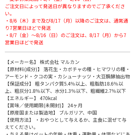
ご注文日によって発送日が異なりますのでご了承くださ
い。
・8/6（木）まで及び8/17（月）以降のご注文は、通常通
り7営業日ほどで発送
・8/7（金）～8/16（日）のご注文は、8/17（月）から7
営業日ほどで発送
【メーカー名】 株式会社 マルカン
【原材料(成分)】 落花生・カボチャの種・ヒマワリの種・
アーモンド・クコの実・カシューナッツ・大豆醗酵抽出物
【保証成分】 粗タンパク質5.4％以上、粗脂肪18.6％以
上、粗灰分1.8％以下、水分1.3％以下、粗繊維2.7％以下
【エネルギー】 470kcal
【賞味／使用期限(未開封)】 24ヶ月
【原産国または製造地】 ブルガリア、中国
【使用方法】 ・おやつとして与えるか、主食に混ぜて与
えてください。
・与える量はペットの年齢・体重・運動量・体調などにあ