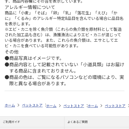
ず、商品内容欄にその旨を表示しています。
アレルギー情報について
商品に「小麦」「そば」「卵」「乳」「落花生」「えび」「か
に」「くるみ」のアレルギー特定8品目を含んでいる場合に品目名
を表示します。
※エビ・カニを除く魚介類（これらの魚介類を原材料として製造
された加工品も含む）は、漁獲漁法によりエビ・カニが混じって
いる場合があります。 また、これらの魚介類は、エサとしてエ
ビ・カニを食べている可能性があります。
その他
商品写真はイメージです。
商品内容として記載されていない「小道具類」はお届け
する商品に含まれておりません。
商品の色は、ご覧になるパソコンなどの環境により、実
際と異なる場合があります。
ホーム
ペットストア
フード
フード（小動物用）
ハムスター
ホーム
ペットストア
ホーム
フード
ペットストア
フード（小動
ご利用ガイド
よくあるご質問