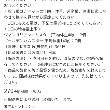
お与えください。
・給与量は、ペットの年齢、体重、運動量、健康状態に合
わせて様子を見ながら調節してください。
・1日に与える量は、下記の量以内にとどめてください。
＜1日の給与量上限＞
ジャンガリアンハムスター(平均体重40g)：2個
ゴールデンハムスター(平均体重140g)：7個
【賞味／使用期限(未開封)】 365日
【原産国または製造地】 日本
【保管方法】 ・直射日光を避け、湿気の少ない場所へ保
存してください。（開封後はお早めにご使用ください。）
・商品の酸化を防ぎ品質を保つため、脱酸素剤を封入して
います。開封後は効果がなくなりますので、先に捨ててく
ださい。
270
円
(送料別・税込)
※配送先により送料は変動いたします。
獲得ポイント： 2 pt