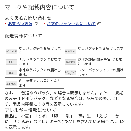
マークや記載内容について
よくあるお問い合わせ
お支払い方法
注文のキャンセルについて
配送情報について
ゆうパック等でお届けしま
ゆうパケットでお届けします
す
チルドゆうパックでお届け
定形外郵便(簡易書留)でお届
します
けします
冷凍ゆうパックでお届けし
レターパックライトでお届け
ます。
します
佐川急便でのお届けとなり
ます
なお、「普通ゆうパック」の場合は表示しません。また、「夏期
のみチルドゆうパック」などとなる場合は、記号での表示はせ
ず、商品内容欄にその旨を表示しています。
アレルギー情報について
商品に「小麦」「そば」「卵」「乳」「落花生」「えび」「か
に」「くるみ」のアレルギー特定8品目を含んでいる場合に品目名
を表示します。