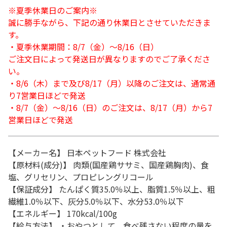
※夏季休業日のご案内※
誠に勝手ながら、下記の通り休業日とさせていただきま
す。
・夏季休業期間：8/7（金）～8/16（日）
ご注文日によって発送日が異なりますのでご了承くださ
い。
・8/6（木）まで及び8/17（月）以降のご注文は、通常通
り7営業日ほどで発送
・8/7（金）～8/16（日）のご注文は、8/17（月）から7
営業日ほどで発送
【メーカー名】 日本ペットフード 株式会社
【原材料(成分)】 肉類(国産鶏ササミ、国産鶏胸肉)、食
塩、グリセリン、プロピレングリコール
【保証成分】 たんぱく質35.0％以上、脂質1.5％以上、粗
繊維1.0％以下、灰分5.0％以下、水分53.0％以下
【エネルギー】 170kcal/100g
【給与方法】 ・おやつとして、食べ残さない程度の量を