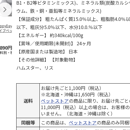
B1・B2等ビタミンミックス)、ミネラル類(炭酸カル
ウム、鉄・銅・亜鉛等ミネラルミックス)
【保証成分】 粗たんぱく質15.0％以上、粗脂肪4.0％以
ppyDays 2wayド
獣医師開発 ニオイ
デオトイレ 飛び散
無添加良品 
以下、粗灰分5.0％以下、水分10.0.％以下
イブベッド グレ
をとる砂専用 猫ト
らない消臭・抗菌サ
ムデンタルコ
【エネルギー】 約340kcal/100g
イレ ナチュラルグ
ンド 4L
ぐるぐるボー
レー
…
【賞味／使用期限(未開封)】 24ヶ月
,890円
1,550円
1,320円
470円
【原産国または製造地】 日本
送料別・税込)
(送料別・税込)
(送料別・税込)
(送料別・税込
【その他詳細】 【対象動物】
ハムスター、リス
お届け先ごと1,100円（税込）
※北海道・沖縄は1,650円（税込）
送料
ペットストア
の商品に限り、お届け先ごと
11,000円（税込）以上の場合は、お客様
いません。（北海道・沖縄は除く）
同梱等
この商品は、
ペットストア
の商品のみ同梱