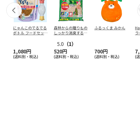
にゃんこのでるでる
森林からの贈りもの
ふるっくま みかん
Ha
ボトル フードセッ
しっかり消臭するひ
ラ
ト
のきの猫砂 7L
ー
5.0
（1）
1,080円
520円
700円
7
(送料別・税込)
(送料別・税込)
(送料別・税込)
(