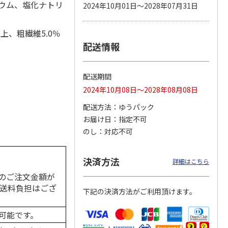
シウム、塩化ナトリ
2024年10月01日～2028年07月31日
上、粗繊維5.0％
配送情報
カムカ
銀のスプーン パウ
ペット線香 虹のか
CIAO 香り立つクラ
ーン
チ 健康に育つ子ね
なた フルーティフ
ンキー ちゅ～る和
ン型 S
こ用 まぐろ・かつ
ローラルの香り
えBOX とりささ
…
おに
…
配送期間
120円
590円
380円
2024年10月08日～2028年08月08日
)
(送料別・税込)
(送料別・税込)
(送料別・税込)
配送方法
ゆうパック
お届け日
指定不可
のし
対応不可
決済方法
詳細はこちら
のご注文金額が
の送料負担はござ
下記の決済方法がご利用頂けます。
可能です。