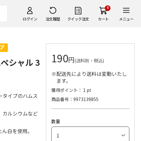
0
ログイン
注文履歴
クイック注文
カート
メニュー
190
円
ペシャル 3
(送料別・税込)
※配送先により送料は変動いたし
ます。
獲得ポイント： 1 pt
ータイプのハムス
商品番号
9973139855
、カルシウムなど
数量
たん白を使用。