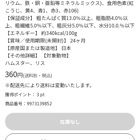
リウム、鉄・銅・亜鉛等ミネラルミックス)、食用色素(紅
こうじ、黄4、青1、赤3、赤106)
【保証成分】 粗たんぱく質13.0％以上、粗脂肪4.0％以
上、粗繊維5.0％以下、粗灰分5.0％以下、水分10.0.％以下
【エネルギー】 約340kcal/100g
【賞味／使用期限(未開封)】 24ヶ月
【原産国または製造地】 日本
【その他詳細】 【対象動物】
ハムスター、リス
360
円
(送料別・税込)
※配送先により送料は変動いたします。
獲得ポイント： 3 pt
商品番号
9973139852