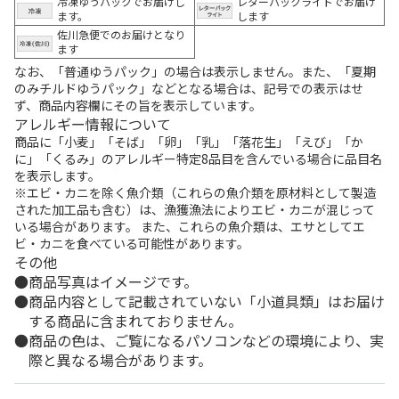
冷凍ゆうパックでお届けし
レターパックライトでお届け
ます。
します
佐川急便でのお届けとなり
ます
なお、「普通ゆうパック」の場合は表示しません。また、「夏期
のみチルドゆうパック」などとなる場合は、記号での表示はせ
ず、商品内容欄にその旨を表示しています。
アレルギー情報について
商品に「小麦」「そば」「卵」「乳」「落花生」「えび」「か
に」「くるみ」のアレルギー特定8品目を含んでいる場合に品目名
を表示します。
※エビ・カニを除く魚介類（これらの魚介類を原材料として製造
された加工品も含む）は、漁獲漁法によりエビ・カニが混じって
いる場合があります。 また、これらの魚介類は、エサとしてエ
ビ・カニを食べている可能性があります。
その他
商品写真はイメージです。
商品内容として記載されていない「小道具類」はお届け
する商品に含まれておりません。
商品の色は、ご覧になるパソコンなどの環境により、実
際と異なる場合があります。