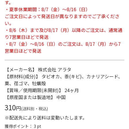
す。
・夏季休業期間：8/7（金）～8/16（日）
ご注文日によって発送日が異なりますのでご了承くださ
い。
・8/6（木）まで及び8/17（月）以降のご注文は、通常通
り7営業日ほどで発送
・8/7（金）～8/16（日）のご注文は、8/17（月）から7
営業日ほどで発送
【メーカー名】 株式会社 アラタ
【原材料(成分)】 タピオカ、黍(キビ)、カナリアシード、
粟、荏ゴマ、牡蠣殻
【賞味／使用期限(未開封)】 24ヶ月
【原産国または製造地】 中国
310
円
(送料別・税込)
※配送先により送料は変動いたします。
獲得ポイント： 3 pt