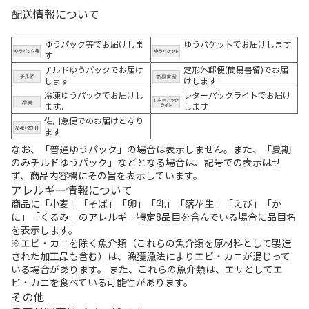
配送情報について
ゆうパック等でお届けしま
ゆうパケットでお届けします
す
チルドゆうパックでお届け
定形外郵便(簡易書留)でお届
します
けします
冷凍ゆうパックでお届けし
レターパックライトでお届け
ます。
します
佐川急便でのお届けとなり
ます
なお、「普通ゆうパック」の場合は表示しません。また、「夏期
のみチルドゆうパック」などとなる場合は、記号での表示はせ
ず、商品内容欄にその旨を表示しています。
アレルギー情報について
商品に「小麦」「そば」「卵」「乳」「落花生」「えび」「か
に」「くるみ」のアレルギー特定8品目を含んでいる場合に品目名
を表示します。
※エビ・カニを除く魚介類（これらの魚介類を原材料として製造
された加工品も含む）は、漁獲漁法によりエビ・カニが混じって
いる場合があります。 また、これらの魚介類は、エサとしてエ
ビ・カニを食べている可能性があります。
その他