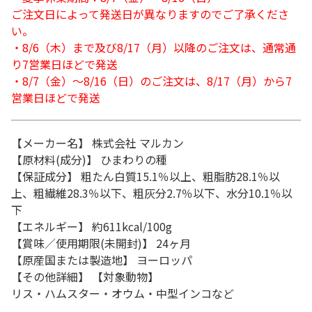
ご注文日によって発送日が異なりますのでご了承くださ
い。
・8/6（木）まで及び8/17（月）以降のご注文は、通常通
り7営業日ほどで発送
・8/7（金）～8/16（日）のご注文は、8/17（月）から7
営業日ほどで発送
【メーカー名】 株式会社 マルカン
【原材料(成分)】 ひまわりの種
【保証成分】 粗たん白質15.1％以上、粗脂肪28.1％以
上、粗繊維28.3％以下、粗灰分2.7％以下、水分10.1％以
下
【エネルギー】 約611kcal/100g
【賞味／使用期限(未開封)】 24ヶ月
【原産国または製造地】 ヨーロッパ
【その他詳細】 【対象動物】
リス・ハムスター・オウム・中型インコなど