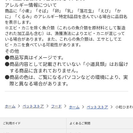
アレルギー情報について
商品に「小麦」「そば」「卵」「乳」「落花生」「えび」「か
に」「くるみ」のアレルギー特定8品目を含んでいる場合に品目名
を表示します。
※エビ・カニを除く魚介類（これらの魚介類を原材料として製造
された加工品も含む）は、漁獲漁法によりエビ・カニが混じって
いる場合があります。 また、これらの魚介類は、エサとしてエ
ビ・カニを食べている可能性があります。
その他
商品写真はイメージです。
商品内容として記載されていない「小道具類」はお届け
する商品に含まれておりません。
商品の色は、ご覧になるパソコンなどの環境により、実
際と異なる場合があります。
ホーム
ペットストア
フード
フード（小動物用）
リス
小粒ひ
ホーム
ペットストア
小粒ひまわり
ご利用ガイド
よくあるご質問