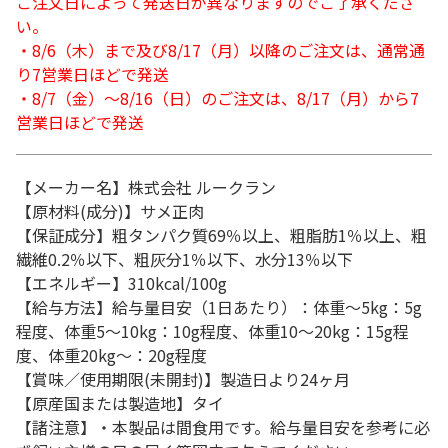
ご注文日によって発送日が異なりますのでご了承くださ
い。
・8/6（木）まで及び8/17（月）以降のご注文は、通常通
り7営業日ほどで発送
・8/7（金）～8/16（日）のご注文は、8/17（月）から7
営業日ほどで発送
【メーカー名】株式会社 ルークラン
【原材料(成分)】サメ正肉
【保証成分】粗タンパク質69％以上、粗脂肪1％以上、粗
繊維0.2％以下、粗灰分1％以下、水分13％以下
【エネルギー】310kcal/100g
【給与方法】給与量目安（1日あたり）：体重～5kg：5g
程度、体重5～10kg：10g程度、体重10～20kg：15g程
度、体重20kg～：20g程度
【賞味／使用期限(未開封)】製造日より24ヶ月
【原産国または製造地】タイ
【諸注意】・本製品は間食用です。給与量目安を参考に必