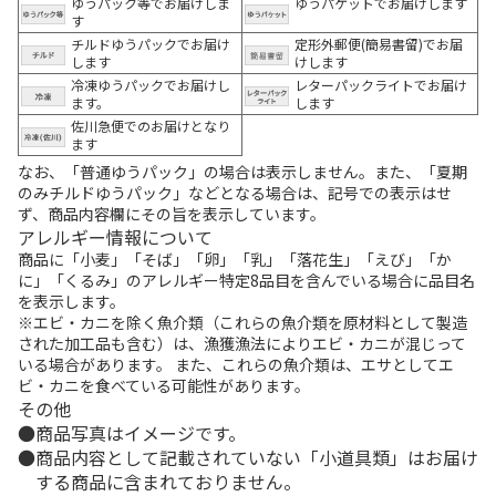
ゆうパック等でお届けしま
ゆうパケットでお届けします
す
チルドゆうパックでお届け
定形外郵便(簡易書留)でお届
します
けします
冷凍ゆうパックでお届けし
レターパックライトでお届け
ます。
します
佐川急便でのお届けとなり
ます
なお、「普通ゆうパック」の場合は表示しません。また、「夏期
のみチルドゆうパック」などとなる場合は、記号での表示はせ
ず、商品内容欄にその旨を表示しています。
アレルギー情報について
商品に「小麦」「そば」「卵」「乳」「落花生」「えび」「か
に」「くるみ」のアレルギー特定8品目を含んでいる場合に品目名
を表示します。
※エビ・カニを除く魚介類（これらの魚介類を原材料として製造
された加工品も含む）は、漁獲漁法によりエビ・カニが混じって
いる場合があります。 また、これらの魚介類は、エサとしてエ
ビ・カニを食べている可能性があります。
その他
商品写真はイメージです。
商品内容として記載されていない「小道具類」はお届け
する商品に含まれておりません。