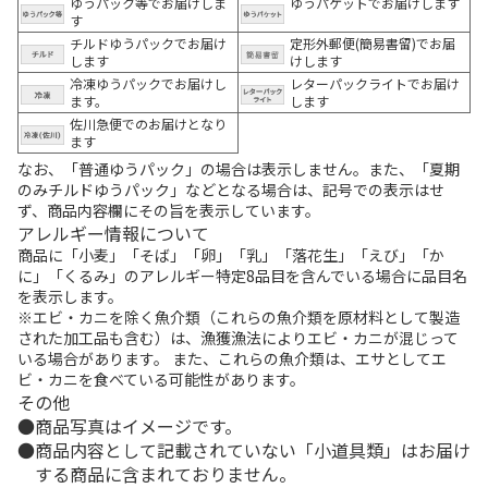
ゆうパック等でお届けしま
ゆうパケットでお届けします
す
チルドゆうパックでお届け
定形外郵便(簡易書留)でお届
します
けします
冷凍ゆうパックでお届けし
レターパックライトでお届け
ます。
します
佐川急便でのお届けとなり
ます
なお、「普通ゆうパック」の場合は表示しません。また、「夏期
のみチルドゆうパック」などとなる場合は、記号での表示はせ
ず、商品内容欄にその旨を表示しています。
アレルギー情報について
商品に「小麦」「そば」「卵」「乳」「落花生」「えび」「か
に」「くるみ」のアレルギー特定8品目を含んでいる場合に品目名
を表示します。
※エビ・カニを除く魚介類（これらの魚介類を原材料として製造
された加工品も含む）は、漁獲漁法によりエビ・カニが混じって
いる場合があります。 また、これらの魚介類は、エサとしてエ
ビ・カニを食べている可能性があります。
その他
商品写真はイメージです。
商品内容として記載されていない「小道具類」はお届け
する商品に含まれておりません。