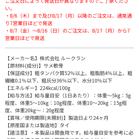
ご注文日によって発送日が異なりますのでご了承くださ
い。
・8/6（木）まで及び8/17（月）以降のご注文は、通常通
り7営業日ほどで発送
・8/7（金）～8/16（日）のご注文は、8/17（月）から7
営業日ほどで発送
【メーカー名】株式会社 ルークラン
【原材料(成分)】サメ軟骨
【保証成分】粗タンパク質52％以上、粗脂肪4％以上、粗
繊維0.1％以下、粗灰分36％以下、水分10％以下
【エネルギー】224kcal/100g
【給与方法】給与量目安（1日あたり）：体重～5kg：5g
程度、体重5～10kg：10g程度、体重10～20kg：15g程
度、体重20kg～：20g程度
【賞味／使用期限(未開封)】製造日より24ヶ月
【原産国または製造地】タイ
【諸注意】・本製品は間食用です。給与量目安を参考に必