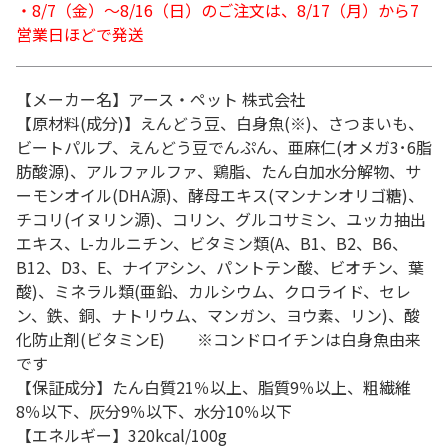
・8/7（金）～8/16（日）のご注文は、8/17（月）から7
営業日ほどで発送
【メーカー名】アース・ペット 株式会社
【原材料(成分)】えんどう豆、白身魚(※)、さつまいも、
ビートパルプ、えんどう豆でんぷん、亜麻仁(オメガ3･6脂
肪酸源)、アルファルファ、鶏脂、たん白加水分解物、サ
ーモンオイル(DHA源)、酵母エキス(マンナンオリゴ糖)、
チコリ(イヌリン源)、コリン、グルコサミン、ユッカ抽出
エキス、L-カルニチン、ビタミン類(A、B1、B2、B6、
B12、D3、E、ナイアシン、パントテン酸、ビオチン、葉
酸)、ミネラル類(亜鉛、カルシウム、クロライド、セレ
ン、鉄、銅、ナトリウム、マンガン、ヨウ素、リン)、酸
化防止剤(ビタミンE) ※コンドロイチンは白身魚由来
です
【保証成分】たん白質21％以上、脂質9％以上、粗繊維
8％以下、灰分9％以下、水分10％以下
【エネルギー】320kcal/100g