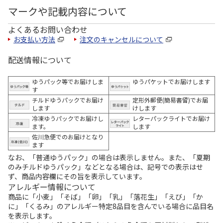
マークや記載内容について
よくあるお問い合わせ
お支払い方法
注文のキャンセルについて
配送情報について
ゆうパック等でお届けしま
ゆうパケットでお届けします
す
チルドゆうパックでお届け
定形外郵便(簡易書留)でお届
します
けします
冷凍ゆうパックでお届けし
レターパックライトでお届け
ます。
します
佐川急便でのお届けとなり
ます
なお、「普通ゆうパック」の場合は表示しません。また、「夏期
のみチルドゆうパック」などとなる場合は、記号での表示はせ
ず、商品内容欄にその旨を表示しています。
アレルギー情報について
商品に「小麦」「そば」「卵」「乳」「落花生」「えび」「か
に」「くるみ」のアレルギー特定8品目を含んでいる場合に品目名
を表示します。