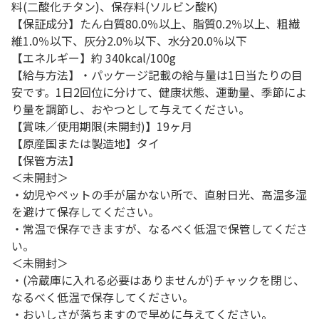
料(二酸化チタン)、保存料(ソルビン酸K)
【保証成分】たん白質80.0％以上、脂質0.2％以上、粗繊
維1.0％以下、灰分2.0％以下、水分20.0％以下
【エネルギー】約 340kcal/100g
【給与方法】・パッケージ記載の給与量は1日当たりの目
安です。1日2回位に分けて、健康状態、運動量、季節によ
り量を調節し、おやつとして与えてください。
【賞味／使用期限(未開封)】19ヶ月
【原産国または製造地】タイ
【保管方法】
＜未開封＞
・幼児やペットの手が届かない所で、直射日光、高温多湿
を避けて保存してください。
・常温で保存できますが、なるべく低温で保管してくださ
い。
＜未開封＞
・(冷蔵庫に入れる必要はありませんが)チャックを閉じ、
なるべく低温で保存してください。
・おいしさが落ちますので早めに与えてください。