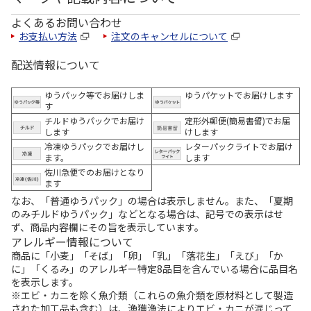
よくあるお問い合わせ
お支払い方法
注文のキャンセルについて
配送情報について
ゆうパック等でお届けしま
ゆうパケットでお届けします
す
チルドゆうパックでお届け
定形外郵便(簡易書留)でお届
します
けします
冷凍ゆうパックでお届けし
レターパックライトでお届け
ます。
します
佐川急便でのお届けとなり
ます
なお、「普通ゆうパック」の場合は表示しません。また、「夏期
のみチルドゆうパック」などとなる場合は、記号での表示はせ
ず、商品内容欄にその旨を表示しています。
アレルギー情報について
商品に「小麦」「そば」「卵」「乳」「落花生」「えび」「か
に」「くるみ」のアレルギー特定8品目を含んでいる場合に品目名
を表示します。
※エビ・カニを除く魚介類（これらの魚介類を原材料として製造
された加工品も含む）は、漁獲漁法によりエビ・カニが混じって