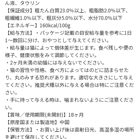
ん液、タウリン
【保証成分】粗たん白質23.0％以上、粗脂肪2.0％以下、
粗繊維1.0％以下、粗灰分5.0％以下、水分70.0％以下
【エネルギー】160kcal/100g
【給与方法】・パッケージ記載の目安給与量を参考に1日
1～数回に分け、おやつとして与えてください。
・給与量は猫によって個体差が生じます。食べ残しや便の
様子、健康状態をみて調節してください。
・2ヶ月未満の幼猫には与えないでください。
・猫の習性や性格、食べ方によってはのどに詰まらせた
り、丸のみする恐れがあります。適切な大きさにして与え
てください。推奨犬種以外に与える場合は特にご注意くだ
さい。
・手に持って与える時は、噛まれないようにご注意くださ
い。
【賞味／使用期限(未開封)】18ヶ月
【原産国または製造地】中国
【保管方法】・お買い上げ後は直射日光、高温多湿の場所
を避けて保存してください。