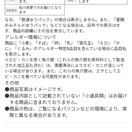
ます。
します
佐川急便でのお届けとなり
ます
なお、「普通ゆうパック」の場合は表示しません。また、「夏期
のみチルドゆうパック」などとなる場合は、記号での表示はせ
ず、商品内容欄にその旨を表示しています。
アレルギー情報について
商品に「小麦」「そば」「卵」「乳」「落花生」「えび」「か
に」「くるみ」のアレルギー特定8品目を含んでいる場合に品目名
を表示します。
※エビ・カニを除く魚介類（これらの魚介類を原材料として製造
された加工品も含む）は、漁獲漁法によりエビ・カニが混じって
いる場合があります。 また、これらの魚介類は、エサとしてエ
ビ・カニを食べている可能性があります。
その他
商品写真はイメージです。
商品内容として記載されていない「小道具類」はお届け
する商品に含まれておりません。
商品の色は、ご覧になるパソコンなどの環境により、実
際と異なる場合があります。