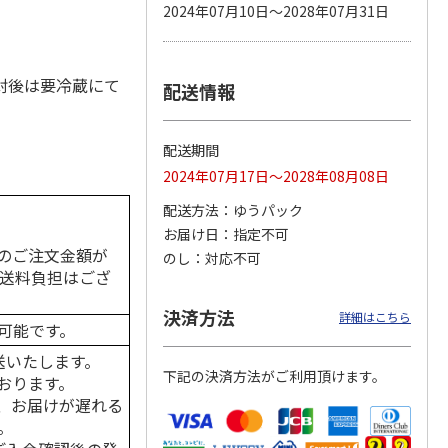
2024年07月10日～2028年07月31日
封後は要冷蔵にて
配送情報
カムカ
銀のスプーン パウ
ペット線香 虹のか
CIAO 香り立つクラ
ーン
チ 健康に育つ子ね
なた フルーティフ
ンキー ちゅ～る和
ン型 S
こ用 まぐろ・かつ
ローラルの香り
えBOX とりささ
…
おに
…
配送期間
120円
590円
380円
2024年07月17日～2028年08月08日
)
(送料別・税込)
(送料別・税込)
(送料別・税込)
配送方法
ゆうパック
お届け日
指定不可
のご注文金額が
のし
対応不可
の送料負担はござ
決済方法
詳細はこちら
可能です。
送いたします。
下記の決済方法がご利用頂けます。
おります。
、お届けが遅れる
。