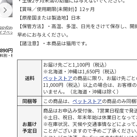
・生後2ヶ月未満の幼猫には与えないでください。
【賞味／使用期限(未開封)】12ヶ月
【原産国または製造地】日本
【保管方法】・高温、多湿、日光をさけて保存し、開
ppyDays 2wayド
獣医師開発 ニオイ
デオトイレ 飛び散
無添加良品 
イブベッド グレ
をとる砂専用 猫ト
らない消臭・抗菌サ
ムデンタルコ
早めにお与えください。
イレ ナチュラルグ
ンド 4L
ぐるぐるボー
レー
…
【諸注意】・本商品は猫用です。
,890円
1,550円
1,320円
470円
送料別・税込)
(送料別・税込)
(送料別・税込)
(送料別・税込
お届け先ごと1,100円（税込）
※北海道・沖縄は1,650円（税込）
送料
ペットストア
の商品に限り、お届け先ごと
11,000円（税込）以上の場合は、お客様
いません。（北海道・沖縄は除く）
同梱等
この商品は、
ペットストア
の商品のみ同梱
商品はお申込み受付後、7営業日程度で発
※土日、祝日、年末年始は休業日となって
お届け
※在庫状況、天候や交通事情などによって
予定日
ことがございますので予めご了承ください