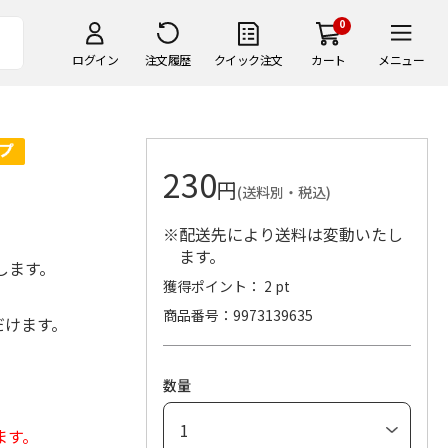
0
ログイン
注文履歴
クイック注文
カート
メニュー
230
円
(送料別・税込)
※配送先により送料は変動いたし
ます。
します。
獲得ポイント： 2 pt
商品番号
9973139635
だけます。
数量
ます。