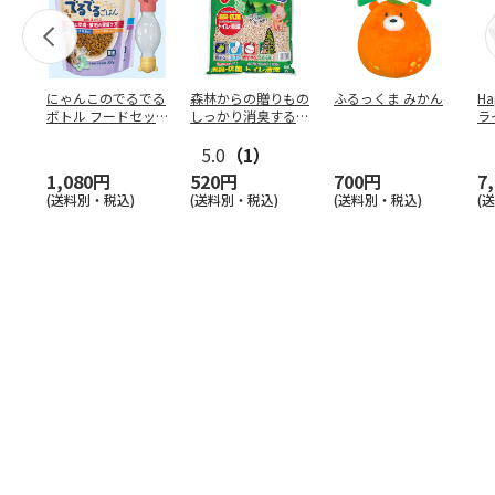
にゃんこのでるでる
森林からの贈りもの
ふるっくま みかん
Ha
ボトル フードセッ
しっかり消臭するひ
ラ
ト
のきの猫砂 7L
ー
5.0
（1）
1,080円
520円
700円
7
(送料別・税込)
(送料別・税込)
(送料別・税込)
(