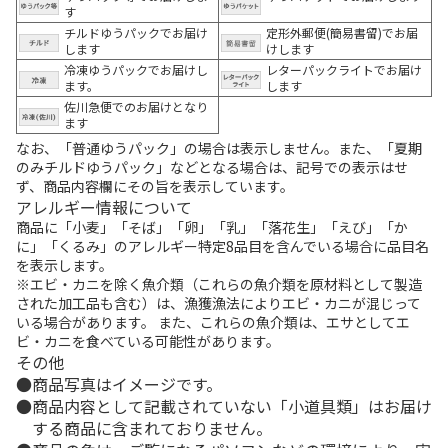
す
チルドゆうパックでお届け
定形外郵便(簡易書留)でお届
します
けします
冷凍ゆうパックでお届けし
レターパックライトでお届け
ます。
します
佐川急便でのお届けとなり
ます
なお、「普通ゆうパック」の場合は表示しません。また、「夏期
のみチルドゆうパック」などとなる場合は、記号での表示はせ
ず、商品内容欄にその旨を表示しています。
アレルギー情報について
商品に「小麦」「そば」「卵」「乳」「落花生」「えび」「か
に」「くるみ」のアレルギー特定8品目を含んでいる場合に品目名
を表示します。
※エビ・カニを除く魚介類（これらの魚介類を原材料として製造
された加工品も含む）は、漁獲漁法によりエビ・カニが混じって
いる場合があります。 また、これらの魚介類は、エサとしてエ
ビ・カニを食べている可能性があります。
その他
商品写真はイメージです。
商品内容として記載されていない「小道具類」はお届け
する商品に含まれておりません。