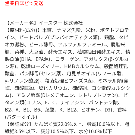
営業日ほどで発送
【メーカー名】イースター 株式会社
【原材料(成分)】米糠、ナマズ魚粉、米粉、ポテトプロテ
イン、ビートパルプ(プレバイオティクス源)、鶏脂、タピ
オカ澱粉、ビール酵母、アルファルファミール、脱脂米
糠、菜種、大豆油、酵母エキス、植物抽出発酵エキス、精
製魚油(DHA、EPA源)、コラーゲン、アガリクス(β-グルカ
ン源)、乾燥ローズマリー、HMBカルシウム、殺菌処理乳
酸菌、パン酵母(セレン源)、月見草オイル(リノール酸、
γ-リノレン酸源)、殺菌処理ビフィズス菌、ミネラル類(食
塩、硫酸亜鉛、塩化カリウム、硫酸銅、ヨウ素酸カルシウ
ム)、アミノ酸類(DL-メチオニン、L-トリプトファン)、ビ
タミン類(コリン、E、C、ナイアシン、パントテン酸、
B2、A、B1、B6、葉酸、K、B12、ビオチン、D3)、香料
(バターオイル)
【保証成分】たんぱく質22.0％以上、脂質10.0％以上、粗
繊維3.5％以下、灰分10.5％以下、水分10.0％以下