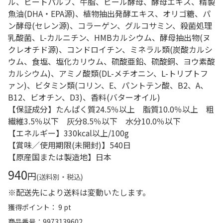
ル、ビートパルプ、牛脂、ビール酵母、酵母エキス、精製
魚油(DHA・EPA源)、植物抽出発酵エキス、オリゴ糖、パ
ン酵母(セレン源)、コラーゲン、グルコサミン、殺菌処理
乳酸菌、L-カルニチン、HMBカルシウム、酵母抽出物(ヌ
クレオチド源)、コンドロイチン、ミネラル類(炭酸カルシ
ウム、食塩、塩化カリウム、硫酸亜鉛、硫酸銅、ヨウ素酸
カルシウム)、アミノ酸類(DL-メチオニン、L-トリプトフ
ァン)、ビタミン類(コリン、E、パントテン酸、B2、A、
B12、ビオチン、D3)、香料(バターオイル)
【保証成分】たんぱく質24.5％以上 脂質10.0％以上 粗
繊維3.5％以下 灰分8.5％以下 水分10.0％以下
【エネルギー】330kcal以上/100g
【賞味／使用期限(未開封)】540日
【原産国または製造地】日本
940
円
(送料別・税込)
※配送先により送料は変動いたします。
獲得ポイント： 9 pt
商品番号
9973139602