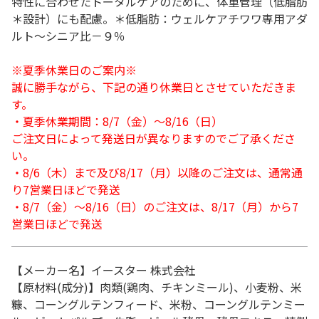
特性に合わせたトータルケアのために、体重管理（低脂肪
＊設計）にも配慮。＊低脂肪：ウェルケアチワワ専用アダ
ルト～シニア比－９％
※夏季休業日のご案内※
誠に勝手ながら、下記の通り休業日とさせていただきま
す。
・夏季休業期間：8/7（金）～8/16（日）
ご注文日によって発送日が異なりますのでご了承くださ
い。
・8/6（木）まで及び8/17（月）以降のご注文は、通常通
り7営業日ほどで発送
・8/7（金）～8/16（日）のご注文は、8/17（月）から7
営業日ほどで発送
【メーカー名】イースター 株式会社
【原材料(成分)】肉類(鶏肉、チキンミール)、小麦粉、米
糠、コーングルテンフィード、米粉、コーングルテンミー