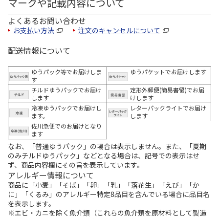
マークや記載内容について
よくあるお問い合わせ
お支払い方法
注文のキャンセルについて
配送情報について
ゆうパック等でお届けしま
ゆうパケットでお届けします
す
チルドゆうパックでお届け
定形外郵便(簡易書留)でお届
します
けします
冷凍ゆうパックでお届けし
レターパックライトでお届け
ます。
します
佐川急便でのお届けとなり
ます
なお、「普通ゆうパック」の場合は表示しません。また、「夏期
のみチルドゆうパック」などとなる場合は、記号での表示はせ
ず、商品内容欄にその旨を表示しています。
アレルギー情報について
商品に「小麦」「そば」「卵」「乳」「落花生」「えび」「か
に」「くるみ」のアレルギー特定8品目を含んでいる場合に品目名
を表示します。
※エビ・カニを除く魚介類（これらの魚介類を原材料として製造