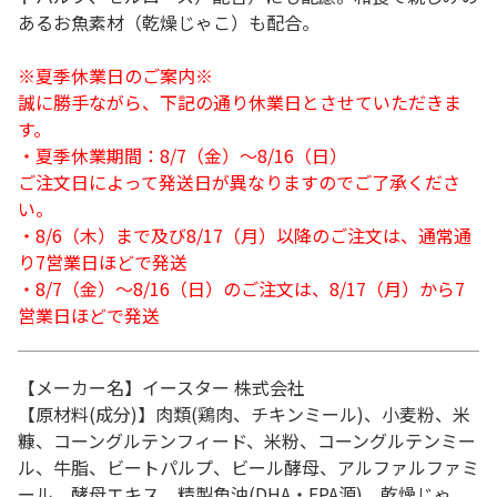
あるお魚素材（乾燥じゃこ）も配合。
※夏季休業日のご案内※
誠に勝手ながら、下記の通り休業日とさせていただきま
す。
・夏季休業期間：8/7（金）～8/16（日）
ご注文日によって発送日が異なりますのでご了承くださ
い。
・8/6（木）まで及び8/17（月）以降のご注文は、通常通
り7営業日ほどで発送
・8/7（金）～8/16（日）のご注文は、8/17（月）から7
営業日ほどで発送
【メーカー名】イースター 株式会社
【原材料(成分)】肉類(鶏肉、チキンミール)、小麦粉、米
糠、コーングルテンフィード、米粉、コーングルテンミー
ル、牛脂、ビートパルプ、ビール酵母、アルファルファミ
ール、酵母エキス、精製魚油(DHA・EPA源)、乾燥じゃ