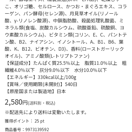
こ、オリゴ糖、セルロース、かつお・まぐろエキス、コラ
ーゲン、パン酵母(セレン源)、月見草オイル(リノール
酸、γ-リノレン酸源)、中鎖脂肪酸、殺菌処理乳酸菌、ミ
ネラル類(食塩、炭酸カルシウム、硫酸亜鉛、硫酸銅、ヨ
ウ素酸カルシウム)、ビタミン類(コリン、E、C、パントテ
ン酸、B2、ナイアシン、イノシトール、A、B1、B6、葉
酸、K、B12、ビオチン、D3)、香料(ローストガーリック
オイル)、アミノ酸類(L-トリプトファン)
【保証成分】たんぱく質25.5％以上 脂質11.0％以上 粗
繊維4.0％以下 灰分9.0％以下 水分10.0％以下
【エネルギー】330kcal以上/100g
【賞味／使用期限(未開封)】540日
【原産国または製造地】日本
2,580
円
(送料別・税込)
※配送先により送料は変動いたします。
獲得ポイント： 25 pt
商品番号
9973139592