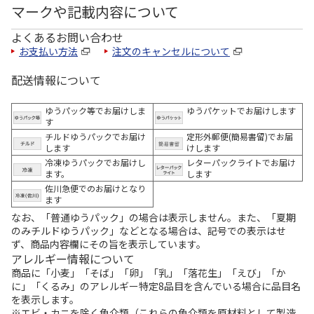
マークや記載内容について
よくあるお問い合わせ
お支払い方法
注文のキャンセルについて
配送情報について
ゆうパック等でお届けしま
ゆうパケットでお届けします
す
チルドゆうパックでお届け
定形外郵便(簡易書留)でお届
します
けします
冷凍ゆうパックでお届けし
レターパックライトでお届け
ます。
します
佐川急便でのお届けとなり
ます
なお、「普通ゆうパック」の場合は表示しません。また、「夏期
のみチルドゆうパック」などとなる場合は、記号での表示はせ
ず、商品内容欄にその旨を表示しています。
アレルギー情報について
商品に「小麦」「そば」「卵」「乳」「落花生」「えび」「か
に」「くるみ」のアレルギー特定8品目を含んでいる場合に品目名
を表示します。
※エビ・カニを除く魚介類（これらの魚介類を原材料として製造