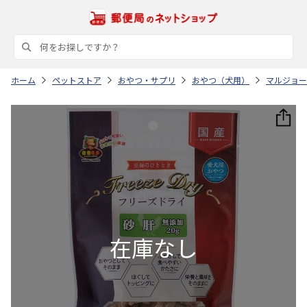
ホーム
ペットストア
おやつ・サプリ
おやつ（犬用）
マルジョー