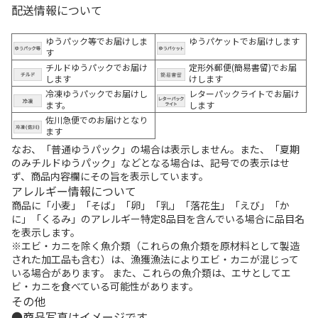
配送情報について
ゆうパック等でお届けしま
ゆうパケットでお届けします
す
チルドゆうパックでお届け
定形外郵便(簡易書留)でお届
します
けします
冷凍ゆうパックでお届けし
レターパックライトでお届け
ます。
します
佐川急便でのお届けとなり
ます
なお、「普通ゆうパック」の場合は表示しません。また、「夏期
のみチルドゆうパック」などとなる場合は、記号での表示はせ
ず、商品内容欄にその旨を表示しています。
アレルギー情報について
商品に「小麦」「そば」「卵」「乳」「落花生」「えび」「か
に」「くるみ」のアレルギー特定8品目を含んでいる場合に品目名
を表示します。
※エビ・カニを除く魚介類（これらの魚介類を原材料として製造
された加工品も含む）は、漁獲漁法によりエビ・カニが混じって
いる場合があります。 また、これらの魚介類は、エサとしてエ
ビ・カニを食べている可能性があります。
その他
商品写真はイメージです。