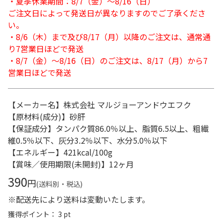
・夏季休業期間：8/7（金）～8/16（日）
ご注文日によって発送日が異なりますのでご了承くださ
い。
・8/6（木）まで及び8/17（月）以降のご注文は、通常通
り7営業日ほどで発送
・8/7（金）～8/16（日）のご注文は、8/17（月）から7
営業日ほどで発送
【メーカー名】株式会社 マルジョーアンドウエフク
【原材料(成分)】砂肝
【保証成分】タンパク質86.0％以上、脂質6.5以上、粗繊
維0.5％以下、灰分3.2％以下、水分5.0％以下
【エネルギー】421kcal/100g
【賞味／使用期限(未開封)】12ヶ月
390
円
(送料別・税込)
※配送先により送料は変動いたします。
獲得ポイント： 3 pt