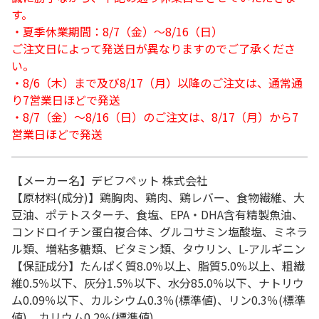
す。
・夏季休業期間：8/7（金）～8/16（日）
ご注文日によって発送日が異なりますのでご了承くださ
い。
・8/6（木）まで及び8/17（月）以降のご注文は、通常通
り7営業日ほどで発送
・8/7（金）～8/16（日）のご注文は、8/17（月）から7
営業日ほどで発送
【メーカー名】デビフペット 株式会社
【原材料(成分)】鶏胸肉、鶏肉、鶏レバー、食物繊維、大
豆油、ポテトスターチ、食塩、EPA・DHA含有精製魚油、
コンドロイチン蛋白複合体、グルコサミン塩酸塩、ミネラ
ル類、増粘多糖類、ビタミン類、タウリン、L-アルギニン
【保証成分】たんぱく質8.0％以上、脂質5.0％以上、粗繊
維0.5％以下、灰分1.5％以下、水分85.0％以下、ナトリウ
ム0.09％以下、カルシウム0.3％(標準値)、リン0.3％(標準
値)、カリウム0.2％(標準値)