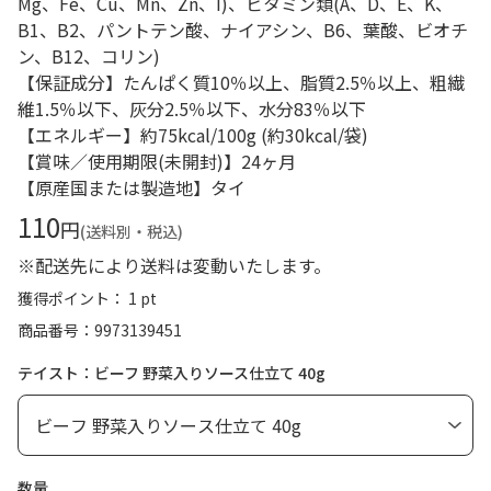
Mg、Fe、Cu、Mn、Zn、I)、ビタミン類(A、D、E、K、
B1、B2、パントテン酸、ナイアシン、B6、葉酸、ビオチ
ン、B12、コリン)
【保証成分】たんぱく質10％以上、脂質2.5％以上、粗繊
維1.5％以下、灰分2.5％以下、水分83％以下
【エネルギー】約75kcal/100g (約30kcal/袋)
【賞味／使用期限(未開封)】24ヶ月
【原産国または製造地】タイ
110
円
(送料別・税込)
※配送先により送料は変動いたします。
獲得ポイント： 1 pt
商品番号
9973139451
テイスト：ビーフ 野菜入りソース仕立て 40g
数量