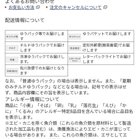
よくあるお問い合わせ
お支払い方法
注文のキャンセルについて
配送情報について
ゆうパック等でお届けしま
ゆうパケットでお届けします
す
チルドゆうパックでお届け
定形外郵便(簡易書留)でお届
します
けします
冷凍ゆうパックでお届けし
レターパックライトでお届け
ます。
します
佐川急便でのお届けとなり
ます
なお、「普通ゆうパック」の場合は表示しません。また、「夏期
のみチルドゆうパック」などとなる場合は、記号での表示はせ
ず、商品内容欄にその旨を表示しています。
アレルギー情報について
商品に「小麦」「そば」「卵」「乳」「落花生」「えび」「か
に」「くるみ」のアレルギー特定8品目を含んでいる場合に品目名
を表示します。
※エビ・カニを除く魚介類（これらの魚介類を原材料として製造
された加工品も含む）は、漁獲漁法によりエビ・カニが混じって
いる場合があります。 また、これらの魚介類は、エサとしてエ