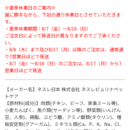
※夏季休業日のご案内※
誠に勝手ながら、下記の通り休業日とさせていただきま
す。
・夏季休業期間：8/7（金）～8/16（日）
ご注文日によって発送日が異なりますのでご了承くださ
い。
・8/6（木）まで及び8/17（月）以降のご注文は、通常通
り7営業日ほどで発送
・8/7（金）～8/16（日）のご注文は、8/17（月）から7
営業日ほどで発送
【メーカー名】ネスレ日本 株式会社 ネスレピュリナペッ
トケア
【原材料(成分)】肉類(チキン、ビーフ、家禽ミール等)、
小麦たんぱく、魚介類(サーディン等)、野菜類(いんげん
豆、人参)、鶏脂、ぶどう糖、アミノ酸類(タウリン)、増
粘安定剤(グアーガム)、ミネラル類(Ca、P、K、Na、Cl、