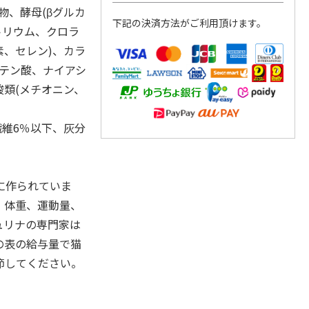
物、酵母(βグルカ
下記の決済方法がご利用頂けます。
トリウム、クロラ
、セレン)、カラ
トテン酸、ナイアシ
酸類(メチオニン、
繊維6％以下、灰分
に作られていま
、体重、運動量、
ュリナの専門家は
の表の給与量で猫
節してください。