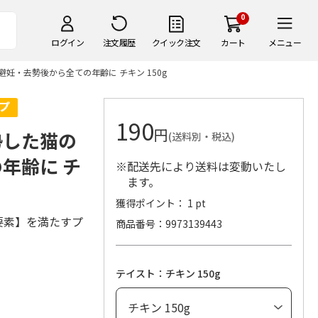
0
ログイン
注文履歴
クイック注文
カート
メニュー
妊・去勢後から全ての年齢に チキン 150g
190
円
勢した猫の
(送料別・税込)
年齢に チ
※配送先により送料は変動いたし
ます。
獲得ポイント： 1 pt
要素】を満たすプ
商品番号
9973139443
テイスト：チキン 150g