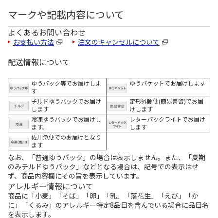
マークや記載内容について
よくあるお問い合わせ
お支払い方法
注文のキャンセルについて
配送情報について
ゆうパック等でお届けしま
ゆうパケットでお届けします
す
チルドゆうパックでお届け
定形外郵便(簡易書留)でお届
します
けします
冷凍ゆうパックでお届けし
レターパックライトでお届け
ます。
します
佐川急便でのお届けとなり
ます
なお、「普通ゆうパック」の場合は表示しません。また、「夏期
のみチルドゆうパック」などとなる場合は、記号での表示はせ
ず、商品内容欄にその旨を表示しています。
アレルギー情報について
商品に「小麦」「そば」「卵」「乳」「落花生」「えび」「か
に」「くるみ」のアレルギー特定8品目を含んでいる場合に品目名
を表示します。