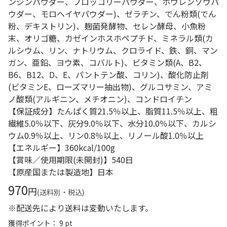
ンジンパウダー、ブロッコリーパウダー、ホウレンソウパ
ウダー、モロヘイヤパウダー)、ゼラチン、でん粉類(でん
粉、デキストリン)、麹菌発酵物、セレン酵母、小魚粉
末、オリゴ糖、カゼインホスホペプチド、ミネラル類(カ
ルシウム、リン、ナトリウム、クロライド、鉄、銅、マン
ガン、亜鉛、ヨウ素、コバルト)、ビタミン類(A、B2、
B6、B12、D、E、パントテン酸、コリン)、酸化防止剤
(ビタミンE、ローズマリー抽出物)、グルコサミン、アミ
ノ酸類(アルギニン、メチオニン)、コンドロイチン
【保証成分】たんぱく質21.5％以上、脂質11.5％以上、粗
繊維5.0％以下、灰分9.0％以下、水分10.0％以下、カルシ
ウム0.9％以上、リン0.8％以上、リノール酸1.0％以上
【エネルギー】360kcal/100g
【賞味／使用期限(未開封)】540日
【原産国または製造地】日本
970
円
(送料別・税込)
※配送先により送料は変動いたします。
獲得ポイント： 9 pt