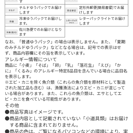
す
チルドゆうパックでお届け
定形外郵便(簡易書留)でお届
します
けします
冷凍ゆうパックでお届けし
レターパックライトでお届け
ます。
します
佐川急便でのお届けとなり
ます
なお、「普通ゆうパック」の場合は表示しません。また、「夏期
のみチルドゆうパック」などとなる場合は、記号での表示はせ
ず、商品内容欄にその旨を表示しています。
アレルギー情報について
商品に「小麦」「そば」「卵」「乳」「落花生」「えび」「か
に」「くるみ」のアレルギー特定8品目を含んでいる場合に品目名
を表示します。
※エビ・カニを除く魚介類（これらの魚介類を原材料として製造
された加工品も含む）は、漁獲漁法によりエビ・カニが混じって
いる場合があります。 また、これらの魚介類は、エサとしてエ
ビ・カニを食べている可能性があります。
その他
商品写真はイメージです。
商品内容として記載されていない「小道具類」はお届け
する商品に含まれておりません。
商品の色は、ご覧になるパソコンなどの環境により、実