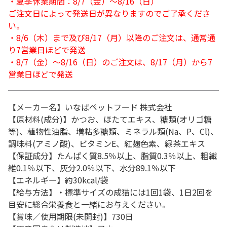
・夏季休業期間：8/7（金）～8/16（日）
ご注文日によって発送日が異なりますのでご了承くださ
い。
・8/6（木）まで及び8/17（月）以降のご注文は、通常通
り7営業日ほどで発送
・8/7（金）～8/16（日）のご注文は、8/17（月）から7
営業日ほどで発送
【メーカー名】いなばペットフード 株式会社
【原材料(成分)】かつお、ほたてエキス、糖類(オリゴ糖
等)、植物性油脂、増粘多糖類、ミネラル類(Na、P、Cl)、
調味料(アミノ酸)、ビタミンE、紅麹色素、緑茶エキス
【保証成分】たんぱく質8.5％以上、脂質0.3％以上、粗繊
維0.1％以下、灰分2.0％以下、水分89.1％以下
【エネルギー】約30kcal/袋
【給与方法】・標準サイズの成猫には1回1袋、1日2回を
目安に総合栄養食と一緒にお与えください。
【賞味／使用期限(未開封)】730日