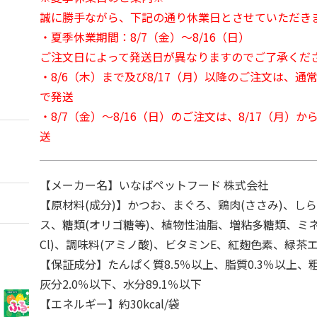
誠に勝手ながら、下記の通り休業日とさせていただき
・夏季休業期間：8/7（金）～8/16（日）
ご注文日によって発送日が異なりますのでご了承くだ
・8/6（木）まで及び8/17（月）以降のご注文は、通
で発送
・8/7（金）～8/16（日）のご注文は、8/17（月）
送
【メーカー名】いなばペットフード 株式会社
【原材料(成分)】かつお、まぐろ、鶏肉(ささみ)、し
ス、糖類(オリゴ糖等)、植物性油脂、増粘多糖類、ミネ
Cl)、調味料(アミノ酸)、ビタミンE、紅麹色素、緑茶
【保証成分】たんぱく質8.5％以上、脂質0.3％以上、粗
灰分2.0％以下、水分89.1％以下
【エネルギー】約30kcal/袋