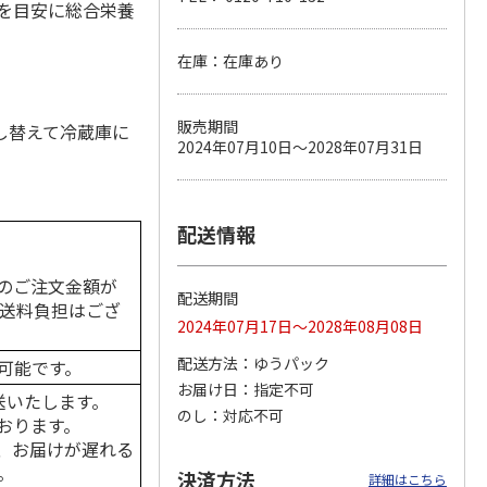
回を目安に総合栄養
在庫：在庫あり
カムカ
銀のスプーン パウ
ペット線香 虹のか
CIAO 香り立つクラ
ーン
チ 健康に育つ子ね
なた フルーティフ
ンキー ちゅ～る和
販売期間
し替えて冷蔵庫に
ン型 S
こ用 まぐろ・かつ
ローラルの香り
えBOX とりささ
…
2024年07月10日～2028年07月31日
おに
…
120円
590円
380円
)
(送料別・税込)
(送料別・税込)
(送料別・税込)
配送情報
のご注文金額が
配送期間
の送料負担はござ
2024年07月17日～2028年08月08日
配送方法
ゆうパック
可能です。
お届け日
指定不可
送いたします。
のし
対応不可
おります。
、お届けが遅れる
。
決済方法
詳細はこちら