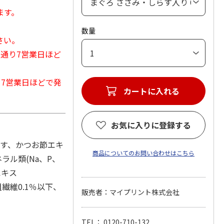
ます。
数量
さい。
常通り7営業日ほど
から7営業日ほどで発
カートに入れる
お気に入りに登録する
らす、かつお節エキ
商品についてのお問い合わせはこちら
ラル類(Na、P、
エキス
繊維0.1％以下、
販売者：マイプリント株式会社
TEL： 0120-710-132