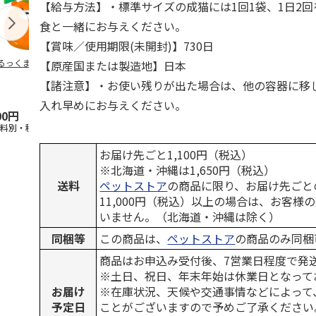
【給与方法】・標準サイズの成猫には1回1袋、1日2
食と一緒にお与えください。
【賞味／使用期限(未開封)】730日
るっくま みかん
デオトイレ 飛び散
獣医師開発 ニオイ
無添加良品 
【原産国または製造地】日本
らない消臭・抗菌サ
をとる砂専用 猫ト
ムデンタルコ
【諸注意】・お使い残りが出た場合は、他の容器に移
ンド 4L
イレ ナチュラルグ
ぐるぐるボー
レー
…
入れ早めにお与えください。
00円
1,320円
1,550円
470円
送料別・税込)
(送料別・税込)
(送料別・税込)
(送料別・税込
お届け先ごと1,100円（税込）
※北海道・沖縄は1,650円（税込）
送料
ペットストア
の商品に限り、お届け先ごと
11,000円（税込）以上の場合は、お客様
いません。（北海道・沖縄は除く）
同梱等
この商品は、
ペットストア
の商品のみ同梱
商品はお申込み受付後、7営業日程度で発
※土日、祝日、年末年始は休業日となって
お届け
※在庫状況、天候や交通事情などによって
予定日
ことがございますので予めご了承ください