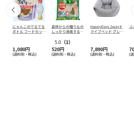
にゃんこのでるでる
森林からの贈りもの
HappyDays 2wayド
ふ
ボトル フードセッ
しっかり消臭するひ
ライブベッド グレ
ト
のきの猫砂 7L
ー
5.0
（1）
1,080円
520円
7,890円
7
(送料別・税込)
(送料別・税込)
(送料別・税込)
(