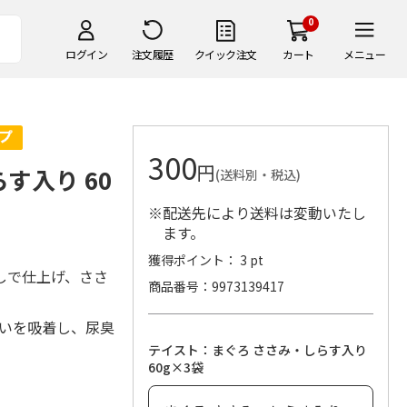
0
ログイン
注文履歴
クイック注文
カート
メニュー
300
円
す入り 60
(送料別・税込)
※配送先により送料は変動いたし
ます。
獲得ポイント： 3 pt
しで仕上げ、ささ
商品番号
9973139417
臭いを吸着し、尿臭
テイスト：まぐろ ささみ・しらす入り
60g×3袋