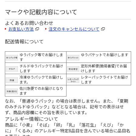
マークや記載内容について
よくあるお問い合わせ
お支払い方法
注文のキャンセルについて
配送情報について
ゆうパック等でお届けしま
ゆうパケットでお届けします
す
チルドゆうパックでお届け
定形外郵便(簡易書留)でお届
します
けします
冷凍ゆうパックでお届けし
レターパックライトでお届け
ます。
します
佐川急便でのお届けとなり
ます
なお、「普通ゆうパック」の場合は表示しません。また、「夏期
のみチルドゆうパック」などとなる場合は、記号での表示はせ
ず、商品内容欄にその旨を表示しています。
アレルギー情報について
商品に「小麦」「そば」「卵」「乳」「落花生」「えび」「か
に」「くるみ」のアレルギー特定8品目を含んでいる場合に品目名