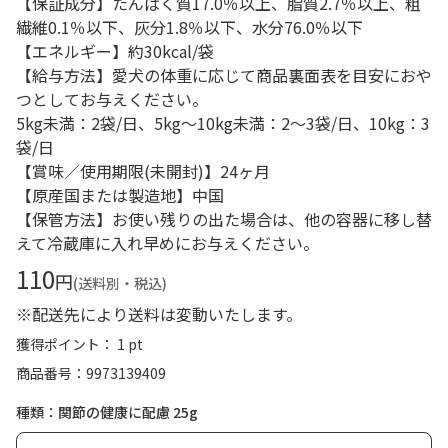
【保証成分】たんぱく質17.0％以上、脂質2.7％以上、粗
繊維0.1％以下、灰分1.8％以下、水分76.0％以下
【エネルギー】約30kcal/袋
【給与方法】愛犬の体重に応じて商品裏面表を目安におや
つとしてお与えください。
5kg未満：2袋/日、5kg～10kg未満：2～3袋/日、10kg：3
袋/日
【賞味／使用期限(未開封)】24ヶ月
【原産国または製造地】中国
【保管方法】お使い残りの出た場合は、他の容器に移し替
えて冷蔵庫に入れ早めにお与えください。
110
円
(送料別・税込)
※配送先により送料は変動いたします。
獲得ポイント： 1 pt
商品番号
9973139409
種類：関節の健康に配慮 25g