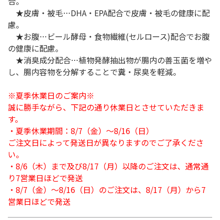
合。
★皮膚・被毛…DHA・EPA配合で皮膚・被毛の健康に配
慮。
★お腹…ビール酵母・食物繊維(セルロース)配合でお腹
の健康に配慮。
★消臭成分配合…植物発酵抽出物が腸内の善玉菌を増や
し、腸内容物を分解することで糞・尿臭を軽減。
※夏季休業日のご案内※
誠に勝手ながら、下記の通り休業日とさせていただきま
す。
・夏季休業期間：8/7（金）～8/16（日）
ご注文日によって発送日が異なりますのでご了承くださ
い。
・8/6（木）まで及び8/17（月）以降のご注文は、通常通
り7営業日ほどで発送
・8/7（金）～8/16（日）のご注文は、8/17（月）から7
営業日ほどで発送