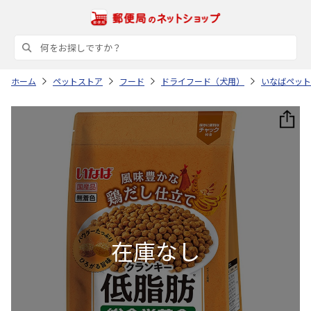
ホーム
ペットストア
フード
ドライフード（犬用）
いなばペット