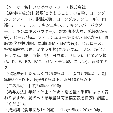
【メーカー名】いなばペットフード 株式会社
【原材料(成分)】穀類(とうもろこし、小麦粉、コーング
ルテンフィード、脱脂米糠、コーングルテンミール)、肉
類(ミートミール、チキンエキス、チキンレバーパウダ
ー、チキンエキスパウダー)、豆類(脱脂大豆、乾燥おから
等)、ビール酵母、フィッシュミール(DHA・EPA含有)、油
脂類(動物性油脂、魚油(DHA・EPA含有))、セルロース、
植物発酵抽出物、ミネラル類(カルシウム、リン、塩化ナ
トリウム、鉄、亜鉛、銅、ヨウ素、セレン)、ビタミン類
(A、D、E、B2、B12、パントテン酸、コリン)、緑茶エキ
ス
【保証成分】たんぱく質25.0％以上、脂質7.0％以上、粗
繊維5.0％以下、灰分9.0％以下、水分10.0％以下
【エネルギー】約340kcal/100g
【給与方法】年齢・体重・体調・活動量・季節によって変
わりますが、愛犬への給与量は商品裏面表を目安に調整し
てください。
・成犬期（食事回数1～2回）…1kg～5kg：28g～94g、