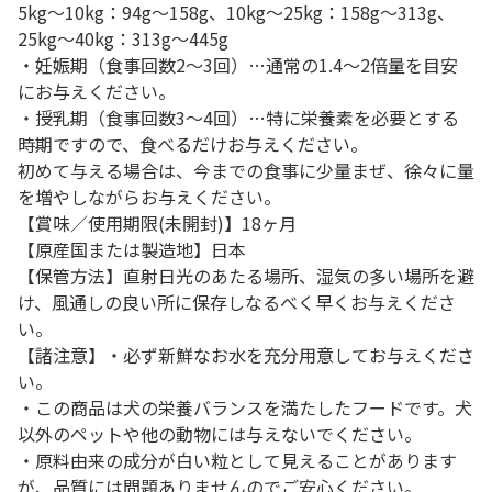
5kg～10kg：94g～158g、10kg～25kg：158g～313g、
25kg～40kg：313g～445g
・妊娠期（食事回数2～3回）…通常の1.4～2倍量を目安
にお与えください。
・授乳期（食事回数3～4回）…特に栄養素を必要とする
時期ですので、食べるだけお与えください。
初めて与える場合は、今までの食事に少量まぜ、徐々に量
を増やしながらお与えください。
【賞味／使用期限(未開封)】18ヶ月
【原産国または製造地】日本
【保管方法】直射日光のあたる場所、湿気の多い場所を避
け、風通しの良い所に保存しなるべく早くお与えくださ
い。
【諸注意】・必ず新鮮なお水を充分用意してお与えくださ
い。
・この商品は犬の栄養バランスを満たしたフードです。犬
以外のペットや他の動物には与えないでください。
・原料由来の成分が白い粒として見えることがあります
が、品質には問題ありませんのでご安心ください。