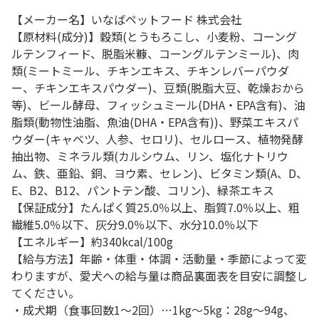
【メーカー名】いなばペットフード 株式会社
【原材料(成分)】穀類(とうもろこし、小麦粉、コーング
ルテンフィード、脱脂米糠、コーングルテンミール)、肉
類(ミートミール、チキンエキス、チキンレバーパウダ
ー、チキンエキスパウダー)、豆類(脱脂大豆、乾燥おから
等)、ビール酵母、フィッシュミール(DHA・EPA含有)、油
脂類(動物性油脂、魚油(DHA・EPA含有))、野菜エキスパ
ウダー(キャベツ、人参、セロリ)、セルロース、植物発酵
抽出物、ミネラル類(カルシウム、リン、塩化ナトリウ
ム、鉄、亜鉛、銅、ヨウ素、セレン)、ビタミン類(A、D、
E、B2、B12、パントテン酸、コリン)、緑茶エキス
【保証成分】たんぱく質25.0％以上、脂質7.0％以上、粗
繊維5.0％以下、灰分9.0％以下、水分10.0％以下
【エネルギー】約340kcal/100g
【給与方法】年齢・体重・体調・活動量・季節によって変
わりますが、愛犬への給与量は商品裏面表を目安に調整し
てください。
・成犬期（食事回数1～2回）…1kg～5kg：28g～94g、