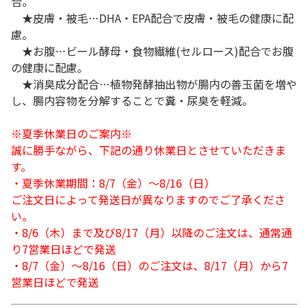
合。
★皮膚・被毛…DHA・EPA配合で皮膚・被毛の健康に配
慮。
★お腹…ビール酵母・食物繊維(セルロース)配合でお腹
の健康に配慮。
★消臭成分配合…植物発酵抽出物が腸内の善玉菌を増や
し、腸内容物を分解することで糞・尿臭を軽減。
※夏季休業日のご案内※
誠に勝手ながら、下記の通り休業日とさせていただきま
す。
・夏季休業期間：8/7（金）～8/16（日）
ご注文日によって発送日が異なりますのでご了承くださ
い。
・8/6（木）まで及び8/17（月）以降のご注文は、通常通
り7営業日ほどで発送
・8/7（金）～8/16（日）のご注文は、8/17（月）から7
営業日ほどで発送