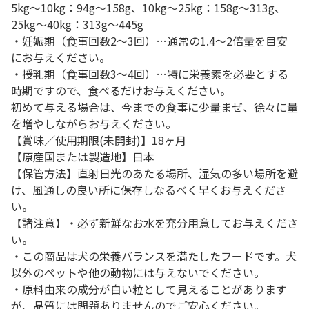
5kg～10kg：94g～158g、10kg～25kg：158g～313g、
25kg～40kg：313g～445g
・妊娠期（食事回数2～3回）…通常の1.4～2倍量を目安
にお与えください。
・授乳期（食事回数3～4回）…特に栄養素を必要とする
時期ですので、食べるだけお与えください。
初めて与える場合は、今までの食事に少量まぜ、徐々に量
を増やしながらお与えください。
【賞味／使用期限(未開封)】18ヶ月
【原産国または製造地】日本
【保管方法】直射日光のあたる場所、湿気の多い場所を避
け、風通しの良い所に保存しなるべく早くお与えくださ
い。
【諸注意】・必ず新鮮なお水を充分用意してお与えくださ
い。
・この商品は犬の栄養バランスを満たしたフードです。犬
以外のペットや他の動物には与えないでください。
・原料由来の成分が白い粒として見えることがあります
が、品質には問題ありませんのでご安心ください。