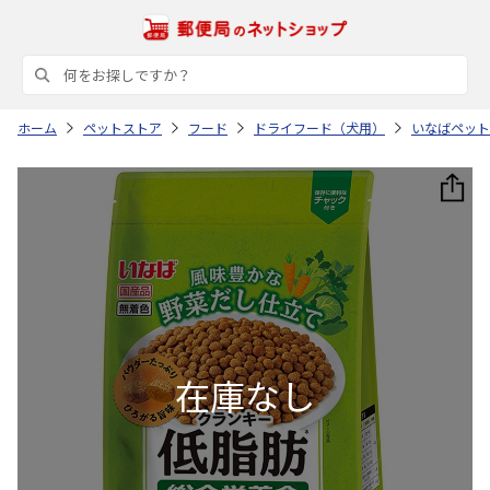
ホーム
ペットストア
フード
ドライフード（犬用）
いなばペット