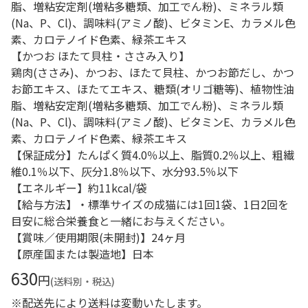
脂、増粘安定剤(増粘多糖類、加工でん粉)、ミネラル類
(Na、P、Cl)、調味料(アミノ酸)、ビタミンE、カラメル色
素、カロテノイド色素、緑茶エキス
【かつお ほたて貝柱・ささみ入り】
鶏肉(ささみ)、かつお、ほたて貝柱、かつお節だし、かつ
お節エキス、ほたてエキス、糖類(オリゴ糖等)、植物性油
脂、増粘安定剤(増粘多糖類、加工でん粉)、ミネラル類
(Na、P、Cl)、調味料(アミノ酸)、ビタミンE、カラメル色
素、カロテノイド色素、緑茶エキス
【保証成分】たんぱく質4.0％以上、脂質0.2％以上、粗繊
維0.1％以下、灰分1.8％以下、水分93.5％以下
【エネルギー】約11kcal/袋
【給与方法】・標準サイズの成猫には1回1袋、1日2回を
目安に総合栄養食と一緒にお与えください。
【賞味／使用期限(未開封)】24ヶ月
【原産国または製造地】日本
630
円
(送料別・税込)
※配送先により送料は変動いたします。