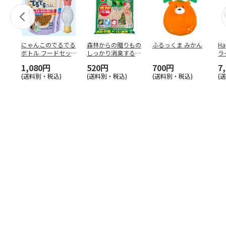
にゃんこのでるでる
森林からの贈りもの
ふるっくま みかん
Ha
ボトル フードセッ
しっかり消臭するひ
ラ
ト
のきの猫砂 7L
ー
1,080円
520円
700円
7
(送料別・税込)
(送料別・税込)
(送料別・税込)
(