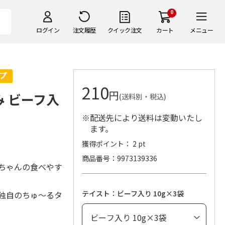
0
ログイン
注文履歴
クイック注文
カート
メニュー
210
円
み ビーフ入
(送料別・税込)
※配送先により送料は変動いたし
ます。
獲得ポイント： 2 pt
商品番号
9973139336
ちゃんの食べやす
テイスト：ビーフ入り 10g×3袋
独自のちゅ～るタ