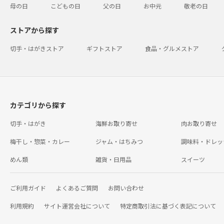
母の日
こどもの日
父の日
お中元
敬老の日
ストアから探す
切手・はがきストア
ギフトストア
食品・グルメストア
カテゴリから探す
切手・はがき
海鮮お取り寄せ
肉お取り寄せ
梅干し・惣菜・カレー
ジャム・はちみつ
調味料・ドレッ
めん類
雑貨・日用品
スイーツ
ご利用ガイド
よくあるご質問
お問い合わせ
利用規約
サイト運営会社について
特定商取引法に基づく表記について