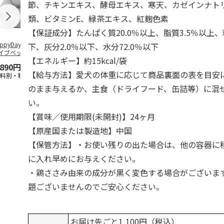
節、チキンエキス、酵母エキス、寒天、カゼインナト
類、ビタミンE、緑茶エキス、紅麹色素
【保証成分】たんぱく質20.0％以上、脂質3.5％以上、
ppyDays 2wayド
獣医師開発 ニオイ
デオトイレ 飛び散
無添加良品 
下、灰分2.0％以下、水分72.0％以下
イブベッド グレ
をとる砂専用 猫ト
らない消臭・抗菌サ
ムデンタルコ
【エネルギー】約15kcal/袋
イレ ナチュラルグ
ンド 4L
ぐるぐるボー
,890円
1,550円
1,320円
470円
レー
…
【給与方法】愛犬の体重に応じて商品裏面の表を目安
送料別・税込)
(送料別・税込)
(送料別・税込)
(送料別・税込
のまま与えるか、主食（ドライフード、缶詰等）に混
い。
【賞味／使用期限(未開封)】24ヶ月
【原産国または製造地】中国
【保管方法】・お使い残りの出た場合は、他の容器に
に入れ早めにお与えください。
・鶏ささみ由来の成分が黒く変色する場合がございま
題ございませんのでご安心ください。
お届け先ごと1,100円（税込）