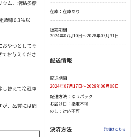
リウム、増粘多糖
在庫：在庫あり
粗繊維0.3％以
カムカ
銀のスプーン パウ
ペット線香 虹のか
鈴虫の経木 3枚入
販売期間
ーン
チ 健康に育つ子ね
なた フルーティフ
2024年07月10日～2028年07月31日
ン型 S
こ用 まぐろ・かつ
ローラルの香り
120円
590円
100円
おに
…
におやつとしてそ
)
(送料別・税込)
(送料別・税込)
(送料別・税込)
ぜてお与えくださ
配送情報
配送期間
2024年07月17日～2028年08月08日
移し替えて冷蔵庫
配送方法
ゆうパック
お届け日
指定不可
すが、品質には問
のし
対応不可
決済方法
詳細はこちら