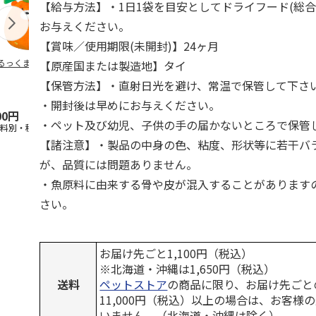
【給与方法】・1日1袋を目安としてドライフード(総
お与えください。
【賞味／使用期限(未開封)】24ヶ月
るっくま みかん
デオトイレ 飛び散
獣医師開発 ニオイ
無添加良品 
【原産国または製造地】タイ
らない消臭・抗菌サ
をとる砂専用 猫ト
ムデンタルコ
【保管方法】・直射日光を避け、常温で保管して下さ
ンド 4L
イレ ナチュラルグ
ぐるぐるボー
レー
…
・開封後は早めにお与えください。
00円
1,320円
1,550円
470円
・ペット及び幼児、子供の手の届かないところで保管
送料別・税込)
(送料別・税込)
(送料別・税込)
(送料別・税込
【諸注意】・製品の中身の色、粘度、形状等に若干バ
が、品質には問題ありません。
・魚原料に由来する骨や皮が混入することがあります
さい。
お届け先ごと1,100円（税込）
※北海道・沖縄は1,650円（税込）
送料
ペットストア
の商品に限り、お届け先ごと
11,000円（税込）以上の場合は、お客様
いません。（北海道・沖縄は除く）