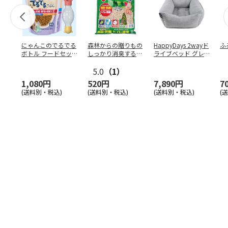
にゃんこのでるでる
森林からの贈りもの
HappyDays 2wayド
ふ
ボトル フードセッ
しっかり消臭するひ
ライブベッド グレ
ト
のきの猫砂 7L
ー
5.0
（1）
1,080円
520円
7,890円
7
(送料別・税込)
(送料別・税込)
(送料別・税込)
(