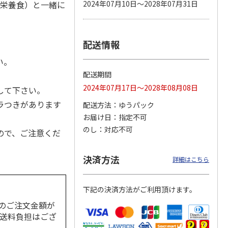
合栄養食）と一緒に
2024年07月10日～2028年07月31日
配送情報
カムカ
銀のスプーン パウ
ペット線香 虹のか
CIAO 香り立つクラ
ーン
チ 健康に育つ子ね
なた フルーティフ
ンキー ちゅ～る和
い。
ン型 S
こ用 まぐろ・かつ
ローラルの香り
えBOX とりささ
…
おに
…
配送期間
120円
590円
380円
2024年07月17日～2028年08月08日
して下さい。
)
(送料別・税込)
(送料別・税込)
(送料別・税込)
ラつきがあります
配送方法
ゆうパック
お届け日
指定不可
のし
対応不可
ので、ご注意くだ
決済方法
詳細はこちら
下記の決済方法がご利用頂けます。
のご注文金額が
の送料負担はござ