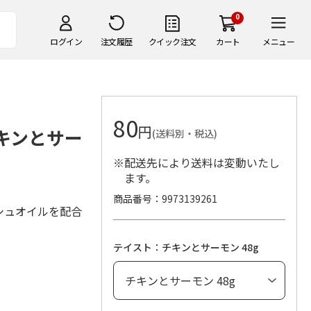
0
ログイン
注文履歴
クイック注文
カート
メニュー
80
円
チキンとサー
(送料別・税込)
※配送先により送料は変動いたし
ます。
商品番号
9973139261
シュオイルを配合
テイスト：チキンとサーモン 48g