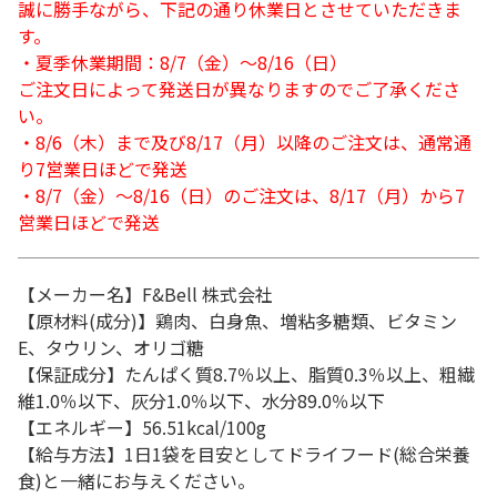
誠に勝手ながら、下記の通り休業日とさせていただきま
す。
・夏季休業期間：8/7（金）～8/16（日）
ご注文日によって発送日が異なりますのでご了承くださ
い。
・8/6（木）まで及び8/17（月）以降のご注文は、通常通
り7営業日ほどで発送
・8/7（金）～8/16（日）のご注文は、8/17（月）から7
営業日ほどで発送
【メーカー名】F&Bell 株式会社
【原材料(成分)】鶏肉、白身魚、増粘多糖類、ビタミン
E、タウリン、オリゴ糖
【保証成分】たんぱく質8.7％以上、脂質0.3％以上、粗繊
維1.0％以下、灰分1.0％以下、水分89.0％以下
【エネルギー】56.51kcal/100g
【給与方法】1日1袋を目安としてドライフード(総合栄養
食)と一緒にお与えください。