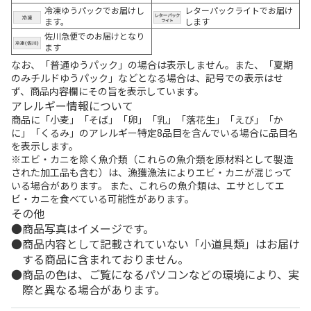
冷凍ゆうパックでお届けし
レターパックライトでお届け
ます。
します
佐川急便でのお届けとなり
ます
なお、「普通ゆうパック」の場合は表示しません。また、「夏期
のみチルドゆうパック」などとなる場合は、記号での表示はせ
ず、商品内容欄にその旨を表示しています。
アレルギー情報について
商品に「小麦」「そば」「卵」「乳」「落花生」「えび」「か
に」「くるみ」のアレルギー特定8品目を含んでいる場合に品目名
を表示します。
※エビ・カニを除く魚介類（これらの魚介類を原材料として製造
された加工品も含む）は、漁獲漁法によりエビ・カニが混じって
いる場合があります。 また、これらの魚介類は、エサとしてエ
ビ・カニを食べている可能性があります。
その他
商品写真はイメージです。
商品内容として記載されていない「小道具類」はお届け
する商品に含まれておりません。
商品の色は、ご覧になるパソコンなどの環境により、実
際と異なる場合があります。