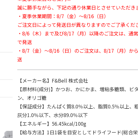
誠に勝手ながら、下記の通り休業日とさせていただき
・夏季休業期間：8/7（金）～8/16（日）
ご注文日によって発送日が異なりますのでご了承くだ
・8/6（木）まで及び8/17（月）以降のご注文は、通
で発送
・8/7（金）～8/16（日）のご注文は、8/17（月）
送
【メーカー名】F&Bell 株式会社
【原材料(成分)】かつお、かにかま、増粘多糖類、ビ
ン、オリゴ糖
【保証成分】たんぱく質8.0％以上、脂質0.5％以上、粗
灰分1.0％以下、水分89.0％以下
【エネルギー】56.45kcal/100g
【給与方法】1日1袋を目安としてドライフード(総合栄