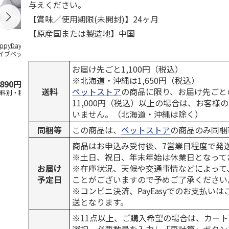
与えください。
【賞味／使用期限(未開封)】24ヶ月
【原産国または製造地】中国
ppyDays 2wayド
獣医師開発 ニオイ
デオトイレ 飛び散
無添加良品 
イブベッド グレ
をとる砂専用 猫ト
らない消臭・抗菌サ
ムデンタルコ
イレ ナチュラルグ
ンド 4L
ぐるぐるボー
お届け先ごと1,100円（税込）
レー
…
※北海道・沖縄は1,650円（税込）
,890円
1,550円
1,320円
470円
送料
ペットストア
の商品に限り、お届け先ごと
送料別・税込)
(送料別・税込)
(送料別・税込)
(送料別・税込
11,000円（税込）以上の場合は、お客様
いません。（北海道・沖縄は除く）
同梱等
この商品は、
ペットストア
の商品のみ同梱
商品はお申込み受付後、7営業日程度で発
※土日、祝日、年末年始は休業日となって
お届け
※在庫状況、天候や交通事情などによって
予定日
ことがございますので予めご了承ください
※コンビニ決済、PayEasyでのお支払い
送となります。
※11点以上、ご購入希望の場合は、カート