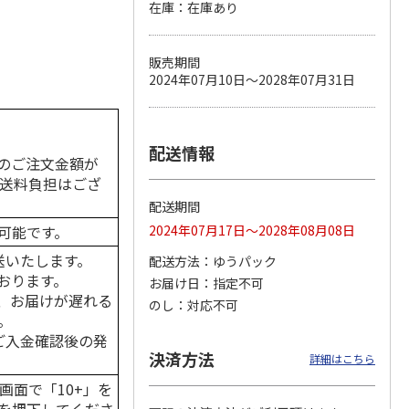
在庫：在庫あり
販売期間
2024年07月10日～2028年07月31日
カムカ
銀のスプーン パウ
ペット線香 虹のか
鈴虫の経木 3枚入
ーン
チ 健康に育つ子ね
なた フルーティフ
ン型 S
こ用 まぐろ・かつ
ローラルの香り
おに
…
120円
590円
100円
配送情報
のご注文金額が
)
(送料別・税込)
(送料別・税込)
(送料別・税込)
の送料負担はござ
配送期間
可能です。
2024年07月17日～2028年08月08日
送いたします。
配送方法
ゆうパック
おります。
お届け日
指定不可
、お届けが遅れる
のし
対応不可
。
はご入金確認後の発
決済方法
詳細はこちら
画面で「10+」を