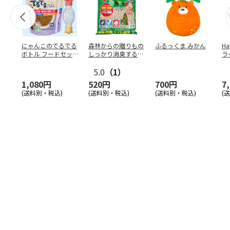
にゃんこのでるでる
森林からの贈りもの
ふるっくま みかん
Ha
ボトル フードセッ
しっかり消臭するひ
ラ
ト
のきの猫砂 7L
ー
5.0
（1）
1,080円
520円
700円
7
(送料別・税込)
(送料別・税込)
(送料別・税込)
(