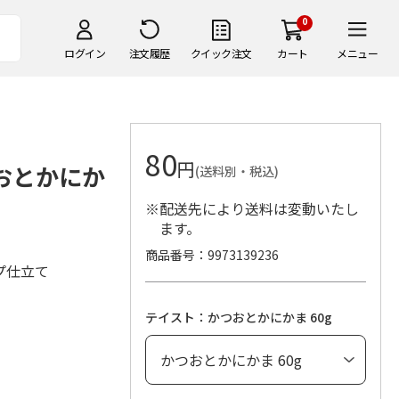
0
ログイン
注文履歴
クイック注文
カート
メニュー
80
円
つおとかにか
(送料別・税込)
※配送先により送料は変動いたし
ます。
商品番号
9973139236
プ仕立て
テイスト：かつおとかにかま 60g