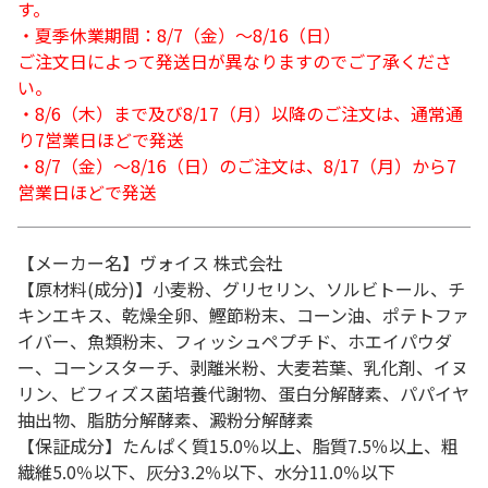
す。
・夏季休業期間：8/7（金）～8/16（日）
ご注文日によって発送日が異なりますのでご了承くださ
い。
・8/6（木）まで及び8/17（月）以降のご注文は、通常通
り7営業日ほどで発送
・8/7（金）～8/16（日）のご注文は、8/17（月）から7
営業日ほどで発送
【メーカー名】ヴォイス 株式会社
【原材料(成分)】小麦粉、グリセリン、ソルビトール、チ
キンエキス、乾燥全卵、鰹節粉末、コーン油、ポテトファ
イバー、魚類粉末、フィッシュペプチド、ホエイパウダ
ー、コーンスターチ、剥離米粉、大麦若葉、乳化剤、イヌ
リン、ビフィズス菌培養代謝物、蛋白分解酵素、パパイヤ
抽出物、脂肪分解酵素、澱粉分解酵素
【保証成分】たんぱく質15.0％以上、脂質7.5％以上、粗
繊維5.0％以下、灰分3.2％以下、水分11.0％以下