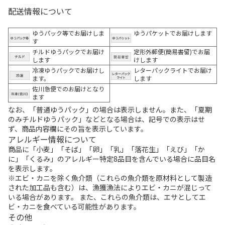
配送情報について
ゆうパック等でお届けしま
ゆうパケットでお届けします
す
チルドゆうパックでお届け
定形外郵便(簡易書留)でお届
します
けします
冷凍ゆうパックでお届けし
レターパックライトでお届け
ます。
します
佐川急便でのお届けとなり
ます
なお、「普通ゆうパック」の場合は表示しません。また、「夏期
のみチルドゆうパック」などとなる場合は、記号での表示はせ
ず、商品内容欄にその旨を表示しています。
アレルギー情報について
商品に「小麦」「そば」「卵」「乳」「落花生」「えび」「か
に」「くるみ」のアレルギー特定8品目を含んでいる場合に品目名
を表示します。
※エビ・カニを除く魚介類（これらの魚介類を原材料として製造
された加工品も含む）は、漁獲漁法によりエビ・カニが混じって
いる場合があります。 また、これらの魚介類は、エサとしてエ
ビ・カニを食べている可能性があります。
その他