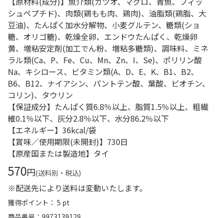
【原材料(成分)】魚介類(カツオ、マグロ、青魚、フィッ
シュペプチド)、肉類(鶏もも肉、鶏肉)、油脂類(鶏脂、大
豆油)、たんぱく加水分解物、小麦グルテン、糖類(ショ
糖、オリゴ糖)、乾燥全卵、エンドウたんぱく、乾燥卵
黄、増粘安定剤(加工でん粉、増粘多糖類)、調味料、ミネ
ラル類(Ca、P、Fe、Cu、Mn、Zn、I、Se)、ポリリン酸
Na、キシロース、ビタミン類(A、D、E、K、B1、B2、
B6、B12、ナイアシン、パントテン酸、葉酸、ビオチン、
コリン)、タウリン
【保証成分】たんぱく質6.8％以上、脂質1.5％以上、粗繊
維0.1％以下、灰分2.8％以下、水分86.2％以下
【エネルギー】36kcal/袋
【賞味／使用期限(未開封)】730日
【原産国または製造地】タイ
570
円
(送料別・税込)
※配送先により送料は変動いたします。
獲得ポイント： 5 pt
商品番号
9973139129