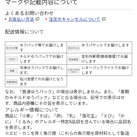
マークや記載内容について
よくあるお問い合わせ
お支払い方法
注文のキャンセルについて
配送情報について
ゆうパック等でお届けしま
ゆうパケットでお届けします
す
チルドゆうパックでお届け
定形外郵便(簡易書留)でお届
します
けします
冷凍ゆうパックでお届けし
レターパックライトでお届け
ます。
します
佐川急便でのお届けとなり
ます
なお、「普通ゆうパック」の場合は表示しません。また、「夏期
のみチルドゆうパック」などとなる場合は、記号での表示はせ
ず、商品内容欄にその旨を表示しています。
アレルギー情報について
商品に「小麦」「そば」「卵」「乳」「落花生」「えび」「か
に」「くるみ」のアレルギー特定8品目を含んでいる場合に品目名
を表示します。
※エビ・カニを除く魚介類（これらの魚介類を原材料として製造