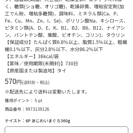
く、糖類(ショ糖、オリゴ糖)、乾燥卵黄、増粘安定剤(加
工でん粉、増粘多糖類)、調味料、ミネラル類(Ca、P、
Fe、Cu、Mn、Zn、I、Se)、ポリリン酸Na、キシロース、
ビタミン類(A、D、E、K、B1、B2、B6、B12、ナイアシ
ン、パントテン酸、葉酸、ビオチン、コリン)、タウリン
【保証成分】たんぱく質6.8％以上、脂質1.5％以上、粗繊
維0.1％以下、灰分2.8％以下、水分86.2％以下
【エネルギー】36kcal/袋
【賞味／使用期限(未開封)】730日
【原産国または製造地】タイ
570
円
(送料別・税込)
※配送先により送料は変動いたします。
獲得ポイント： 5 pt
商品番号
9973139126
テイスト：6P あじわいまぐろ360g