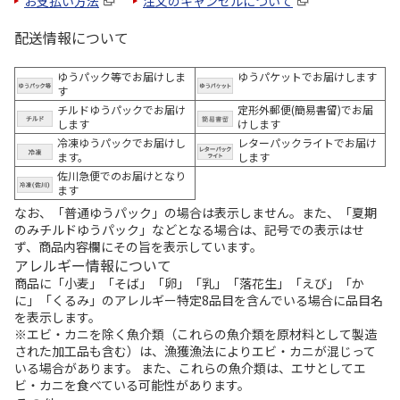
お支払い方法
注文のキャンセルについて
配送情報について
ゆうパック等でお届けしま
ゆうパケットでお届けします
す
チルドゆうパックでお届け
定形外郵便(簡易書留)でお届
します
けします
冷凍ゆうパックでお届けし
レターパックライトでお届け
ます。
します
佐川急便でのお届けとなり
ます
なお、「普通ゆうパック」の場合は表示しません。また、「夏期
のみチルドゆうパック」などとなる場合は、記号での表示はせ
ず、商品内容欄にその旨を表示しています。
アレルギー情報について
商品に「小麦」「そば」「卵」「乳」「落花生」「えび」「か
に」「くるみ」のアレルギー特定8品目を含んでいる場合に品目名
を表示します。
※エビ・カニを除く魚介類（これらの魚介類を原材料として製造
された加工品も含む）は、漁獲漁法によりエビ・カニが混じって
いる場合があります。 また、これらの魚介類は、エサとしてエ
ビ・カニを食べている可能性があります。