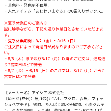
・着色料・発色剤不使用。
・人気アイテム「あじわいまぐろ」の6袋入りボックス。
※夏季休業日のご案内※
誠に勝手ながら、下記の通り休業日とさせていただきま
す。
・夏季休業期間：8/7（金）～8/16（日）
ご注文日によって発送日が異なりますのでご了承くださ
い。
・8/6（木）まで及び8/17（月）以降のご注文は、通常通
り7営業日ほどで発送
・8/7（金）～8/16（日）のご注文は、8/17（月）から7
営業日ほどで発送
【メーカー名】アイシア 株式会社
【原材料(成分)】魚介類(カツオ、マグロ、青魚、フィッ
シュペプチド)、鶏肉、たんぱく加水分解物、小麦グルテ
ン、油脂類(鶏脂、大豆油)、乾燥全卵、エンドウたんぱ