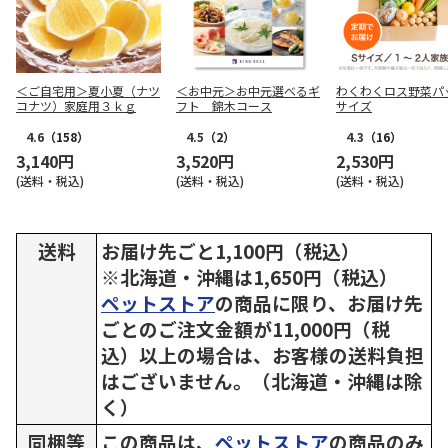
＜ご自宅用＞夏小夏（ナツ
＜お中元＞お中元選べるギ
わくわくロス野菜パ
コナツ）家庭用３ｋｇ
フト 錦木コース
サイズ
4.6
（158）
4.5
（2）
4.3
（16）
3,140円
3,520円
2,530円
(送料・税込)
(送料・税込)
(送料・税込)
送料
お届け先ごと1,100円（税込）
※北海道・沖縄は1,650円（税込）
ペットストア
の商品に限り、お届け先
ごとのご注文金額が11,000円（税
込）以上の場合は、お客様の送料負担
はございません。（北海道・沖縄は除
く）
同梱等
この商品は、
ペットストア
の商品のみ