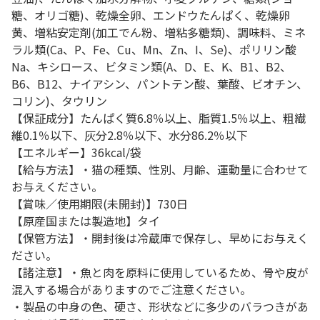
糖、オリゴ糖)、乾燥全卵、エンドウたんぱく、乾燥卵
黄、増粘安定剤(加工でん粉、増粘多糖類)、調味料、ミネ
ラル類(Ca、P、Fe、Cu、Mn、Zn、I、Se)、ポリリン酸
Na、キシロース、ビタミン類(A、D、E、K、B1、B2、
B6、B12、ナイアシン、パントテン酸、葉酸、ビオチン、
コリン)、タウリン
【保証成分】たんぱく質6.8％以上、脂質1.5％以上、粗繊
維0.1％以下、灰分2.8％以下、水分86.2％以下
【エネルギー】36kcal/袋
【給与方法】・猫の種類、性別、月齢、運動量に合わせて
お与えください。
【賞味／使用期限(未開封)】730日
【原産国または製造地】タイ
【保管方法】・開封後は冷蔵庫で保存し、早めにお与えく
ださい。
【諸注意】・魚と肉を原料に使用しているため、骨や皮が
混入する場合がありますのでご注意ください。
・製品の中身の色、硬さ、形状などに多少のバラつきがあ