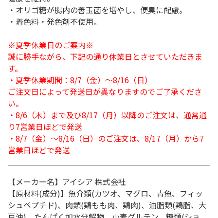
・オリゴ糖が腸内の善玉菌を増やし、便臭に配慮。
・着色料・発色剤不使用。
※夏季休業日のご案内※
誠に勝手ながら、下記の通り休業日とさせていただきま
す。
・夏季休業期間：8/7（金）～8/16（日）
ご注文日によって発送日が異なりますのでご了承くださ
い。
・8/6（木）まで及び8/17（月）以降のご注文は、通常通
り7営業日ほどで発送
・8/7（金）～8/16（日）のご注文は、8/17（月）から7
営業日ほどで発送
【メーカー名】アイシア 株式会社
【原材料(成分)】魚介類(カツオ、マグロ、青魚、フィッ
シュペプチド)、肉類(鶏もも肉、鶏肉)、油脂類(鶏脂、大
豆油)、たんぱく加水分解物、小麦グルテン、糖類(ショ