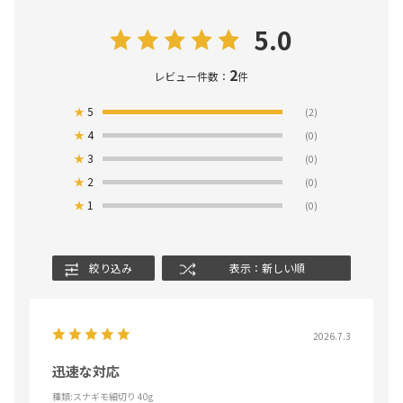
5.0
2
レビュー件数：
件
★
5
(2)
★
4
(0)
★
3
(0)
★
2
(0)
★
1
(0)
絞り込み
表示：新しい順
2026.7.3
迅速な対応
種類:スナギモ細切り 40g