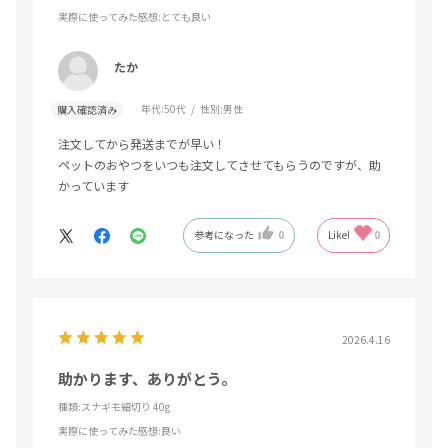
実際に使ってみた感想
:とても良い
たか
年代:
50代
性別:
男性
購入確認済み
注文してから発送までが早い！
ペットのおやつをいつも注文してさせてもらうのですが、助
かっています
参考になった
0
Like!
0
2026.4.16
助かります、ありがとう。
種類:スナギモ細切り 40g
実際に使ってみた感想
:良い