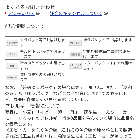
よくあるお問い合わせ
お支払い方法
注文のキャンセルについて
配送情報について
ゆうパック等でお届けしま
ゆうパケットでお届けします
す
チルドゆうパックでお届け
定形外郵便(簡易書留)でお届
します
けします
冷凍ゆうパックでお届けし
レターパックライトでお届け
ます。
します
佐川急便でのお届けとなり
ます
なお、「普通ゆうパック」の場合は表示しません。また、「夏期
のみチルドゆうパック」などとなる場合は、記号での表示はせ
ず、商品内容欄にその旨を表示しています。
アレルギー情報について
商品に「小麦」「そば」「卵」「乳」「落花生」「えび」「か
に」「くるみ」のアレルギー特定8品目を含んでいる場合に品目名
を表示します。
※エビ・カニを除く魚介類（これらの魚介類を原材料として製造
された加工品も含む）は、漁獲漁法によりエビ・カニが混じって