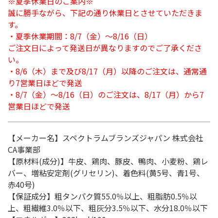
※夏季休業日のご案内※
誠に勝手ながら、下記の通り休業日とさせていただきま
す。
・夏季休業期間：8/7（金）～8/16（日）
ご注文日によって発送日が異なりますのでご了承くださ
い。
・8/6（木）まで及び8/17（月）以降のご注文は、通常通
り7営業日ほどで発送
・8/7（金）～8/16（日）のご注文は、8/17（月）から7
営業日ほどで発送
【メーカー名】スペクトラムブランズジャパン 株式会社
CA事業部
【原材料(成分)】牛皮、鶏肉、豚皮、鴨肉、小麦粉、鶏レ
バー、増粘安定剤(グリセリン)、着色料(黄5号、青1号、
赤40号)
【保証成分】粗タンパク質55.0％以上、粗脂肪0.5％以
上、粗繊維3.0％以下、粗灰分3.5％以下、水分18.0％以下