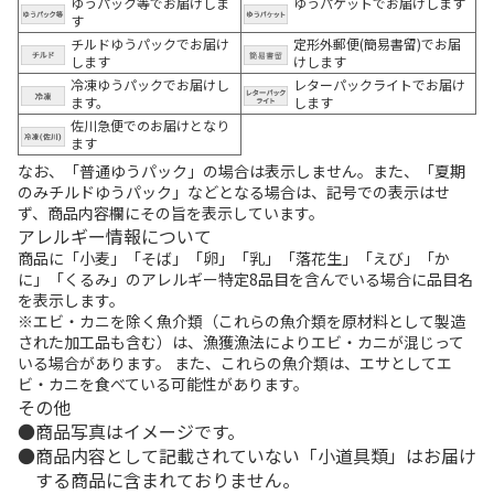
ゆうパック等でお届けしま
ゆうパケットでお届けします
す
チルドゆうパックでお届け
定形外郵便(簡易書留)でお届
します
けします
冷凍ゆうパックでお届けし
レターパックライトでお届け
ます。
します
佐川急便でのお届けとなり
ます
なお、「普通ゆうパック」の場合は表示しません。また、「夏期
のみチルドゆうパック」などとなる場合は、記号での表示はせ
ず、商品内容欄にその旨を表示しています。
アレルギー情報について
商品に「小麦」「そば」「卵」「乳」「落花生」「えび」「か
に」「くるみ」のアレルギー特定8品目を含んでいる場合に品目名
を表示します。
※エビ・カニを除く魚介類（これらの魚介類を原材料として製造
された加工品も含む）は、漁獲漁法によりエビ・カニが混じって
いる場合があります。 また、これらの魚介類は、エサとしてエ
ビ・カニを食べている可能性があります。
その他
商品写真はイメージです。
商品内容として記載されていない「小道具類」はお届け
する商品に含まれておりません。