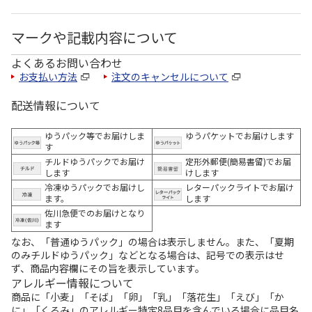
マークや記載内容について
よくあるお問い合わせ
お支払い方法
注文のキャンセルについて
配送情報について
ゆうパック等でお届けしま
ゆうパケットでお届けします
す
チルドゆうパックでお届け
定形外郵便(簡易書留)でお届
します
けします
冷凍ゆうパックでお届けし
レターパックライトでお届け
ます。
します
佐川急便でのお届けとなり
ます
なお、「普通ゆうパック」の場合は表示しません。また、「夏期
のみチルドゆうパック」などとなる場合は、記号での表示はせ
ず、商品内容欄にその旨を表示しています。
アレルギー情報について
商品に「小麦」「そば」「卵」「乳」「落花生」「えび」「か
に」「くるみ」のアレルギー特定8品目を含んでいる場合に品目名