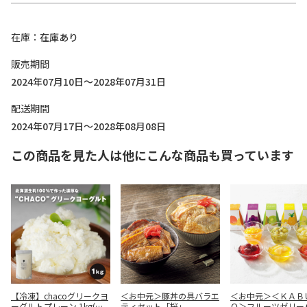
在庫
在庫あり
販売期間
2024年07月10日～2028年07月31日
配送期間
2024年07月17日～2028年08月08日
この商品を見た人は他にこんな商品も買っています
【冷凍】chacoグリークヨ
＜お中元＞豚丼の具バラエ
＜お中元＞＜ＫＡＢ
ーグルトプレーン 1kg(業
ティセット「桜」
Ｏ＞フルーツゼリー