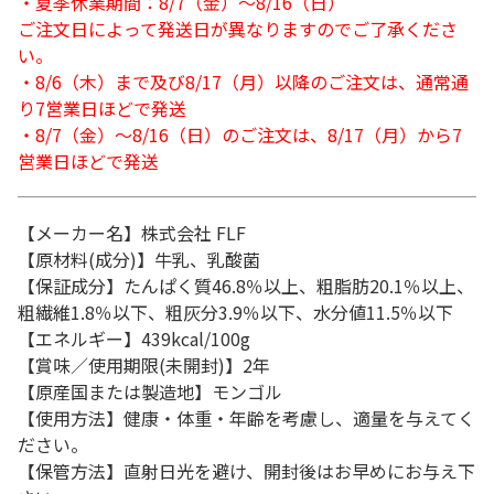
・夏季休業期間：8/7（金）～8/16（日）
ご注文日によって発送日が異なりますのでご了承くださ
い。
・8/6（木）まで及び8/17（月）以降のご注文は、通常通
り7営業日ほどで発送
・8/7（金）～8/16（日）のご注文は、8/17（月）から7
営業日ほどで発送
【メーカー名】株式会社 FLF
【原材料(成分)】牛乳、乳酸菌
【保証成分】たんぱく質46.8％以上、粗脂肪20.1％以上、
粗繊維1.8％以下、粗灰分3.9％以下、水分値11.5％以下
【エネルギー】439kcal/100g
【賞味／使用期限(未開封)】2年
【原産国または製造地】モンゴル
【使用方法】健康・体重・年齢を考慮し、適量を与えてく
ださい。
【保管方法】直射日光を避け、開封後はお早めにお与え下