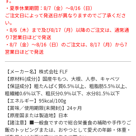
す。
・夏季休業期間：8/7（金）～8/16（日）
ご注文日によって発送日が異なりますのでご了承くださ
い。
・8/6（木）まで及び8/17（月）以降のご注文は、通常通
り7営業日ほどで発送
・8/7（金）～8/16（日）のご注文は、8/17（月）から7
営業日ほどで発送
【メーカー名】株式会社 FLF
【原材料(成分)】国産牛もつ、大根、人参、キャベツ
【保証成分】粗たんぱく質6.5％以上、粗脂肪5.5％以上、
粗繊維0.6％以下、粗灰分0.9％以下、水分81.5％以下
【エネルギー】95kcal/100g
【賞味／使用期限(未開封)】24ヶ月
【原産国または製造地】日本
【諸注意】■一般食ですので総合栄養食の補助や手作りご
飯のトッピングまたは、おやつとして愛犬の年齢・体重・