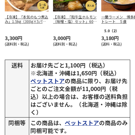
【冷凍】「本気のもつ煮込
【冷凍】「和牛生ホルモン
一蘭ラーメン 博多
み」1.5kg（300g×5パッ
（味噌・塩）セット」600
トレート ５食
ク）
g（150g×4パック）
5.0
（2）
3,300円
3,000円
3,180円
(送料別・税込)
(送料別・税込)
(送料・税込)
送料
お届け先ごと1,100円（税込）
※北海道・沖縄は1,650円（税込）
ペットストア
の商品に限り、お届け先
ごとのご注文金額が11,000円（税
込）以上の場合は、お客様の送料負担
はございません。（北海道・沖縄は除
く）
同梱等
この商品は、
ペットストア
の商品のみ
同梱可能です。