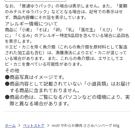
なお、「普通ゆうパック」の場合は表示しません。また、「夏期
のみチルドゆうパック」などとなる場合は、記号での表示はせ
ず、商品内容欄にその旨を表示しています。
アレルギー情報について
商品に「小麦」「そば」「卵」「乳」「落花生」「えび」「か
に」「くるみ」のアレルギー特定8品目を含んでいる場合に品目名
を表示します。
※エビ・カニを除く魚介類（これらの魚介類を原材料として製造
された加工品も含む）は、漁獲漁法によりエビ・カニが混じって
いる場合があります。 また、これらの魚介類は、エサとしてエ
ビ・カニを食べている可能性があります。
その他
商品写真はイメージです。
商品内容として記載されていない「小道具類」はお届け
する商品に含まれておりません。
商品の色は、ご覧になるパソコンなどの環境により、実
際と異なる場合があります。
ホーム
ペットストア
mot! やわらか鶏肉 ささみハンバーグ 60g