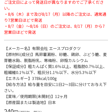
ご注文日によって発送日が異なりますのでご了承くださ
い。
・8/6（木）まで及び8/17（月）以降のご注文は、通常通
り7営業日ほどで発送
・8/7（金）～8/16（日）のご注文は、8/17（月）から7
営業日ほどで発送
【メーカー名】有限会社 エースプロダクツ
【原材料(成分)】馬鈴薯澱粉、砂糖、鶏卵、ぶどう糖、麦
芽糖水飴、脱脂粉乳、寒梅粉、卵殻カルシウム
【保証成分】粗たんぱく質1.6％以上、粗脂肪0.7％以上、
粗繊維0.1％以下、粗灰分1.1％以下、水分5.3％以下
【エネルギー】378kcal/100g
【給与方法】給与量を目安に1日2～3回に分けてお与え下
さい。
【賞味／使用期限(未開封)】12ヶ月
【原産国または製造地】日本
240
円