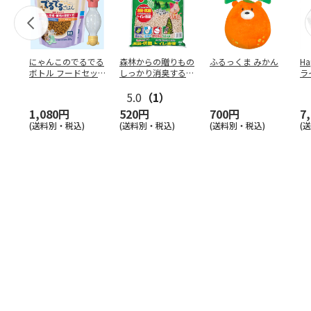
にゃんこのでるでる
森林からの贈りもの
ふるっくま みかん
Ha
ボトル フードセッ
しっかり消臭するひ
ラ
ト
のきの猫砂 7L
ー
5.0
（1）
1,080円
520円
700円
7
(送料別・税込)
(送料別・税込)
(送料別・税込)
(