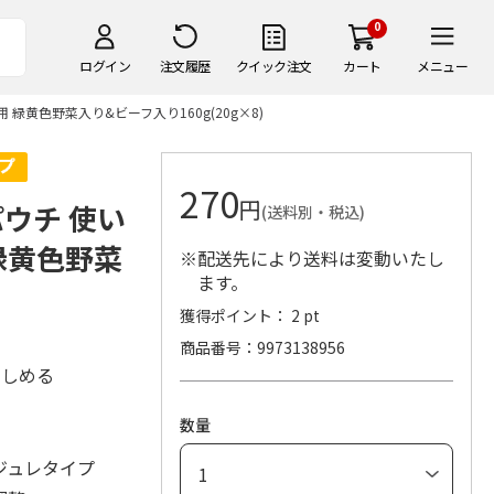
0
ログイン
注文履歴
クイック注文
カート
メニュー
黄色野菜入り&ビーフ入り160g(20g×8)
270
円
ウチ 使い
(送料別・税込)
緑黄色野菜
※配送先により送料は変動いたし
ます。
獲得ポイント： 2 pt
商品番号
9973138956
楽しめる
数量
ジュレタイプ