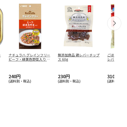
ー
ナチュラハ グレインフリー
無添加良品 鶏レバーチップ
ごほうびセレ
ビーフ・緑黄色野菜入り と
ス 60g
レバースナッ
ろみ
…
入 1
…
240円
230円
310円
(送料別・税込)
(送料別・税込)
(送料別・税込