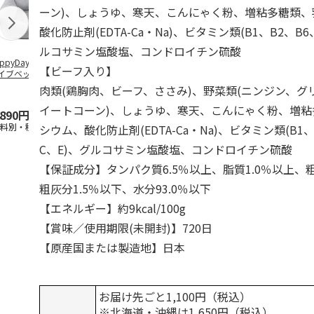
ーン)、しょうゆ、寒天、こんにゃく粉、増粘多糖類
酸化防止剤(EDTA-Ca・Na)、ビタミン類(B1、B2、B6
ルコサミン塩酸塩、コンドロイチン硫酸
ppyDays 2wayド
獣医師開発 ニオイ
デオトイレ 飛び散
無添加良品 
【ビーフ入り】
イブベッド グレ
をとる砂専用 猫ト
らない消臭・抗菌サ
ムデンタルコ
イレ ナチュラルグ
ンド 4L
ぐるぐるボー
肉類(鶏胸肉、ビーフ、ささみ)、野菜類(ニンジン、グ
レー
…
イートコーン)、しょうゆ、寒天、こんにゃく粉、増
,890円
1,550円
1,320円
470円
送料別・税込)
(送料別・税込)
(送料別・税込)
(送料別・税込
シウム、酸化防止剤(EDTA-Ca・Na)、ビタミン類(B1、
C、E)、グルコサミン塩酸塩、コンドロイチン硫酸
【保証成分】タンパク質6.5％以上、脂質1.0％以上、粗
粗灰分1.5％以下、水分93.0％以下
【エネルギー】約9kcal/100g
【賞味／使用期限(未開封)】720日
【原産国または製造地】日本
お届け先ごと1,100円（税込）
※北海道・沖縄は1,650円（税込）