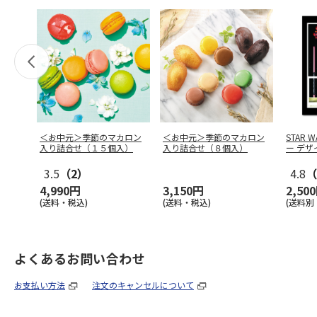
＜お中元＞季節のマカロン
＜お中元＞季節のマカロン
STAR
入り詰合せ（１５個入）
入り詰合せ（８個入）
ー デザ
3.5
（2）
4.8
（
4,990円
3,150円
2,50
(送料・税込)
(送料・税込)
(送料別
よくあるお問い合わせ
お支払い方法
注文のキャンセルについて