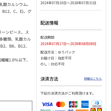
2024年07月10日～2028年07月31日
、乳酸カルシウム、
、B12、C、E)、グ
配送情報
カムカ
銀のスプーン パウ
ペット線香 虹のか
CIAO 香り立つクラ
ーン
チ 健康に育つ子ね
なた フルーティフ
ンキー ちゅ～る和
ン型 S
こ用 まぐろ・かつ
ローラルの香り
えBOX とりささ
…
リーンピース、ス
おに
…
配送期間
粘多糖類、乳酸カル
120円
590円
380円
2024年07月17日～2028年08月08日
)
(送料別・税込)
(送料別・税込)
(送料別・税込)
B2、B6、B12、
配送方法
ゆうパック
お届け日
指定不可
繊維1.0％以下、
のし
対応不可
決済方法
詳細はこちら
下記の決済方法がご利用頂けます。