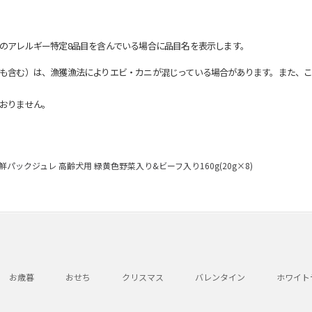
のアレルギー特定8品目を含んでいる場合に品目名を表示します。
も含む）は、漁獲漁法によりエビ・カニが混じっている場合があります。また、こ
おりません。
ックジュレ 高齢犬用 緑黄色野菜入り&ビーフ入り160g(20g×8)
お歳暮
おせち
クリスマス
バレンタイン
ホワイト