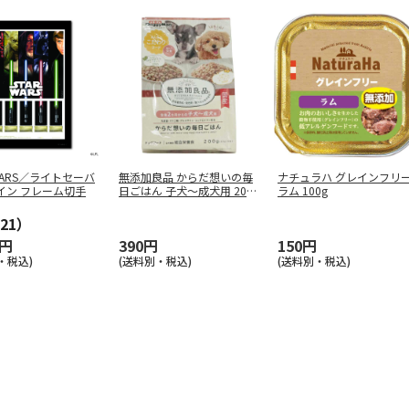
 WARS／ライトセーバ
無添加良品 からだ想いの毎
ナチュラハ グレインフリ
イン フレーム切手
日ごはん 子犬～成犬用 200
ラム 100g
g
…
21）
0円
390円
150円
・税込)
(送料別・税込)
(送料別・税込)