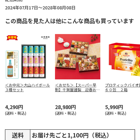
2024年07月17日～2028年08月08日
この商品を見た人は他にこんな商品も買っています
＜お中元＞大山ハイボール
＜おせち＞【スーパー早
プロティックバイオ
３種セット
割】千賀屋謹製 迎春おせ
６０包 ２箱
ち料理「千富士」和風三段
重
4,290円
28,980円
5,990円
(送料・税込)
(送料・税込)
(送料・税込)
送料
お届け先ごと1,100円（税込）