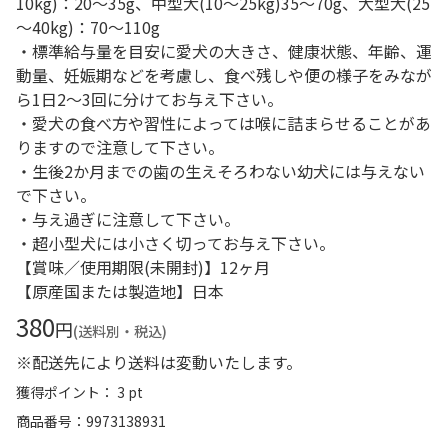
10kg)：20～35g、中型犬(10～25kg)35～70g、大型犬(25
～40kg)：70～110g
・標準給与量を目安に愛犬の大きさ、健康状態、年齢、運
動量、妊娠期などを考慮し、食べ残しや便の様子をみなが
ら1日2～3回に分けてお与え下さい。
・愛犬の食べ方や習性によっては喉に詰まらせることがあ
りますので注意して下さい。
・生後2か月までの歯の生えそろわない幼犬には与えない
で下さい。
・与え過ぎに注意して下さい。
・超小型犬には小さく切ってお与え下さい。
【賞味／使用期限(未開封)】12ヶ月
【原産国または製造地】日本
380
円
(送料別・税込)
※配送先により送料は変動いたします。
獲得ポイント： 3 pt
商品番号
9973138931