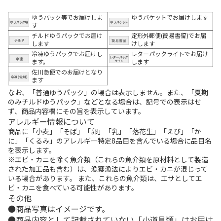
ゆうパック等でお届けしま
ゆうパケットでお届けします
す
チルドゆうパックでお届け
定形外郵便(簡易書留)でお届
します
けします
冷凍ゆうパックでお届けし
レターパックライトでお届け
ます。
します
佐川急便でのお届けとなり
ます
なお、「普通ゆうパック」の場合は表示しません。また、「夏期
のみチルドゆうパック」などとなる場合は、記号での表示はせ
ず、商品内容欄にその旨を表示しています。
アレルギー情報について
商品に「小麦」「そば」「卵」「乳」「落花生」「えび」「か
に」「くるみ」のアレルギー特定8品目を含んでいる場合に品目名
を表示します。
※エビ・カニを除く魚介類（これらの魚介類を原材料として製造
された加工品も含む）は、漁獲漁法によりエビ・カニが混じって
いる場合があります。 また、これらの魚介類は、エサとしてエ
ビ・カニを食べている可能性があります。
その他
商品写真はイメージです。
商品内容として記載されていない「小道具類」はお届け