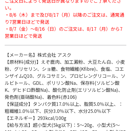
ご注文日によって発送日が異なりますのでご了承くださ
い。
・8/6（木）まで及び8/17（月）以降のご注文は、通常通
り7営業日ほどで発送
・8/7（金）～8/16（日）のご注文は、8/17（月）から7
営業日ほどで発送
【メーカー名】株式会社 アスク
【原材料(成分)】えぞ鹿肉、加工澱粉、大豆たん白、小麦
粉、グリセリン、ショ糖、食物繊維(Kfibre)、食塩、コエ
ンザイムQ10、グルコサミン、プロピレングリコール、ソ
ルビトール、GDL、ポリリン酸Na、保存料(ソルビン酸
K、デヒドロ酢酸Na)、酸化防止剤(エリソルビン酸Na)、
発色剤(亜硝酸Na)、着色料(赤106)
【保証成分】タンパク質17.0％以上、脂質5.0％以上、：
粗繊維1.0％以下、灰分3.0％以下、水分25.0％以下
【エネルギー】293kcal/100g
【給与方法】超小型犬(5kg以下)：5～20g、小型犬(5～