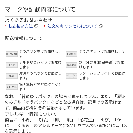
マークや記載内容について
よくあるお問い合わせ
お支払い方法
注文のキャンセルについて
配送情報について
ゆうパック等でお届けしま
ゆうパケットでお届けします
す
チルドゆうパックでお届け
定形外郵便(簡易書留)でお届
します
けします
冷凍ゆうパックでお届けし
レターパックライトでお届け
ます。
します
佐川急便でのお届けとなり
ます
なお、「普通ゆうパック」の場合は表示しません。また、「夏期
のみチルドゆうパック」などとなる場合は、記号での表示はせ
ず、商品内容欄にその旨を表示しています。
アレルギー情報について
商品に「小麦」「そば」「卵」「乳」「落花生」「えび」「か
に」「くるみ」のアレルギー特定8品目を含んでいる場合に品目名
を表示します。