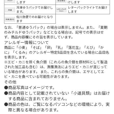
します
けします
冷凍ゆうパックでお届けし
レターパックライトでお届け
ます。
します
佐川急便でのお届けとなり
ます
なお、「普通ゆうパック」の場合は表示しません。また、「夏期
のみチルドゆうパック」などとなる場合は、記号での表示はせ
ず、商品内容欄にその旨を表示しています。
アレルギー情報について
商品に「小麦」「そば」「卵」「乳」「落花生」「えび」「か
に」「くるみ」のアレルギー特定8品目を含んでいる場合に品目名
を表示します。
※エビ・カニを除く魚介類（これらの魚介類を原材料として製造
された加工品も含む）は、漁獲漁法によりエビ・カニが混じって
いる場合があります。 また、これらの魚介類は、エサとしてエ
ビ・カニを食べている可能性があります。
その他
商品写真はイメージです。
商品内容として記載されていない「小道具類」はお届け
する商品に含まれておりません。
商品の色は、ご覧になるパソコンなどの環境により、実
際と異なる場合があります。