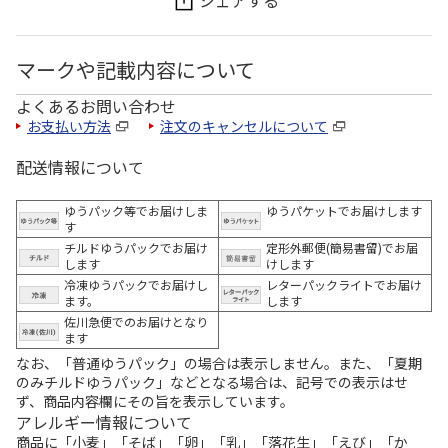
シェアする
マークや記載内容について
よくあるお問い合わせ
お支払い方法
注文のキャンセルについて
配送情報について
ゆうパック等でお届けしま
ゆうパケットでお届けします
す
チルドゆうパックでお届け
定形外郵便(簡易書留)でお届
します
けします
冷凍ゆうパックでお届けし
レターパックライトでお届け
ます。
します
佐川急便でのお届けとなり
ます
なお、「普通ゆうパック」の場合は表示しません。また、「夏期
のみチルドゆうパック」などとなる場合は、記号での表示はせ
ず、商品内容欄にその旨を表示しています。
アレルギー情報について
商品に「小麦」「そば」「卵」「乳」「落花生」「えび」「か