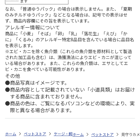
ます
なお、「普通ゆうパック」の場合は表示しません。また、「夏期
のみチルドゆうパック」などとなる場合は、記号での表示はせ
ず、商品内容欄にその旨を表示しています。
アレルギー情報について
商品に「小麦」「そば」「卵」「乳」「落花生」「えび」「か
に」「くるみ」のアレルギー特定8品目を含んでいる場合に品目名
を表示します。
※エビ・カニを除く魚介類（これらの魚介類を原材料として製造
された加工品も含む）は、漁獲漁法によりエビ・カニが混じって
いる場合があります。 また、これらの魚介類は、エサとしてエ
ビ・カニを食べている可能性があります。
その他
商品写真はイメージです。
商品内容として記載されていない「小道具類」はお届け
する商品に含まれておりません。
商品の色は、ご覧になるパソコンなどの環境により、実
際と異なる場合があります。
ホーム
ペットストア
ケージ・飼育その他用品
その他（猫用）
見
ホーム
ペットストア
見守りカメラ