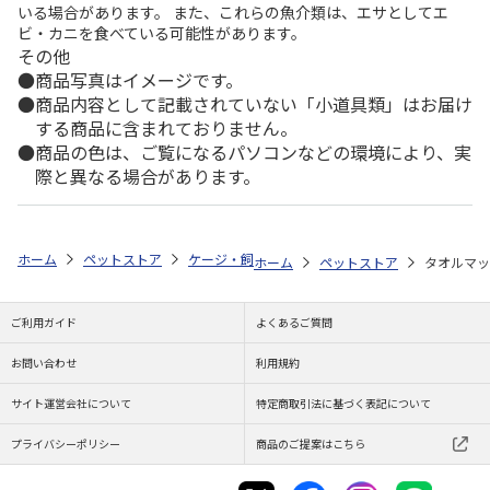
いる場合があります。 また、これらの魚介類は、エサとしてエ
ビ・カニを食べている可能性があります。
その他
商品写真はイメージです。
商品内容として記載されていない「小道具類」はお届け
する商品に含まれておりません。
商品の色は、ご覧になるパソコンなどの環境により、実
際と異なる場合があります。
ホーム
ペットストア
ケージ・飼育その他用品
ベッド・マット・ステ
ホーム
ペットストア
タオルマッ
ご利用ガイド
よくあるご質問
お問い合わせ
利用規約
サイト運営会社について
特定商取引法に基づく表記について
プライバシーポリシー
商品のご提案はこちら