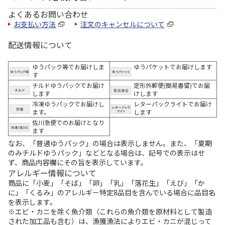
よくあるお問い合わせ
お支払い方法
注文のキャンセルについて
配送情報について
ゆうパック等でお届けしま
ゆうパケットでお届けします
す
チルドゆうパックでお届け
定形外郵便(簡易書留)でお届
します
けします
冷凍ゆうパックでお届けし
レターパックライトでお届け
ます。
します
佐川急便でのお届けとなり
ます
なお、「普通ゆうパック」の場合は表示しません。また、「夏期
のみチルドゆうパック」などとなる場合は、記号での表示はせ
ず、商品内容欄にその旨を表示しています。
アレルギー情報について
商品に「小麦」「そば」「卵」「乳」「落花生」「えび」「か
に」「くるみ」のアレルギー特定8品目を含んでいる場合に品目名
を表示します。
※エビ・カニを除く魚介類（これらの魚介類を原材料として製造
された加工品も含む）は、漁獲漁法によりエビ・カニが混じって