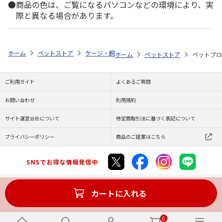
商品の色は、ご覧になるパソコンなどの環境により、実
際と異なる場合があります。
ホーム
ペットストア
ケージ・飼育その他用品
ベッド・マット・ステ
ホーム
ペットストア
ペットプロ
ご利用ガイド
よくあるご質問
お問い合わせ
利用規約
サイト運営会社について
特定商取引法に基づく表記について
プライバシーポリシー
商品のご提案はこちら
SNSでお得な情報発信中
カートに入れる
Copyright (C) JAPAN POST Co.,Ltd. All Rights Reserved.
0