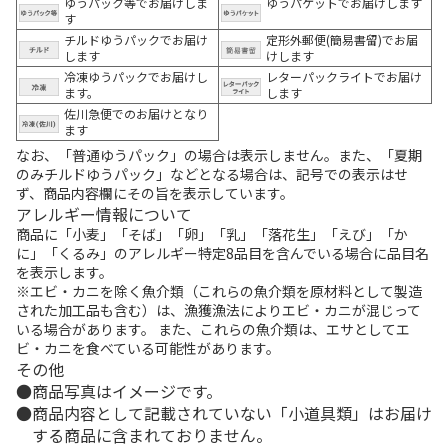
ゆうパック等でお届けしま
ゆうパケットでお届けします
す
チルドゆうパックでお届け
定形外郵便(簡易書留)でお届
します
けします
冷凍ゆうパックでお届けし
レターパックライトでお届け
ます。
します
佐川急便でのお届けとなり
ます
なお、「普通ゆうパック」の場合は表示しません。また、「夏期
のみチルドゆうパック」などとなる場合は、記号での表示はせ
ず、商品内容欄にその旨を表示しています。
アレルギー情報について
商品に「小麦」「そば」「卵」「乳」「落花生」「えび」「か
に」「くるみ」のアレルギー特定8品目を含んでいる場合に品目名
を表示します。
※エビ・カニを除く魚介類（これらの魚介類を原材料として製造
された加工品も含む）は、漁獲漁法によりエビ・カニが混じって
いる場合があります。 また、これらの魚介類は、エサとしてエ
ビ・カニを食べている可能性があります。
その他
商品写真はイメージです。
商品内容として記載されていない「小道具類」はお届け
する商品に含まれておりません。