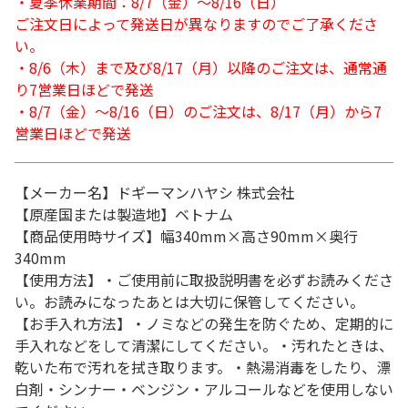
・夏季休業期間：8/7（金）～8/16（日）
ご注文日によって発送日が異なりますのでご了承くださ
い。
・8/6（木）まで及び8/17（月）以降のご注文は、通常通
り7営業日ほどで発送
・8/7（金）～8/16（日）のご注文は、8/17（月）から7
営業日ほどで発送
【メーカー名】ドギーマンハヤシ 株式会社
【原産国または製造地】ベトナム
【商品使用時サイズ】幅340mm×高さ90mm×奥行
340mm
【使用方法】・ご使用前に取扱説明書を必ずお読みくださ
い。お読みになったあとは大切に保管してください。
【お手入れ方法】・ノミなどの発生を防ぐため、定期的に
手入れなどをして清潔にしてください。・汚れたときは、
乾いた布で汚れを拭き取ります。・熱湯消毒をしたり、漂
白剤・シンナー・ベンジン・アルコールなどを使用しない