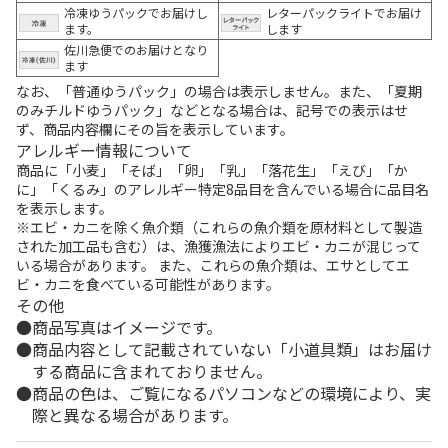
冷凍ゆうパックでお届けし
レターパックライトでお届け
ます。
します
佐川急便でのお届けとなり
ます
なお、「普通ゆうパック」の場合は表示しません。また、「夏期
のみチルドゆうパック」などとなる場合は、記号での表示はせ
ず、商品内容欄にその旨を表示しています。
アレルギー情報について
商品に「小麦」「そば」「卵」「乳」「落花生」「えび」「か
に」「くるみ」のアレルギー特定8品目を含んでいる場合に品目名
を表示します。
※エビ・カニを除く魚介類（これらの魚介類を原材料として製造
された加工品も含む）は、漁獲漁法によりエビ・カニが混じって
いる場合があります。 また、これらの魚介類は、エサとしてエ
ビ・カニを食べている可能性があります。
その他
商品写真はイメージです。
商品内容として記載されていない「小道具類」はお届け
する商品に含まれておりません。
商品の色は、ご覧になるパソコンなどの環境により、実
際と異なる場合があります。