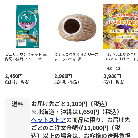
ピュリナワンキャット 室
にゃんこのちぐらシリーズ
「20点以上詰め合わ
内飼い猫用 インドアキャ
まーるいつぼ 夢
ロスおたすけセット
ット 1歳以上 チキン 2kg
4.0
（18）
2,450円
2,980円
3,980円
(送料別・税込)
(送料別・税込)
(送料・税込)
送料
お届け先ごと1,100円（税込）
※北海道・沖縄は1,650円（税込）
ペットストア
の商品に限り、お届け先
ごとのご注文金額が11,000円（税
込）以上の場合は、お客様の送料負担